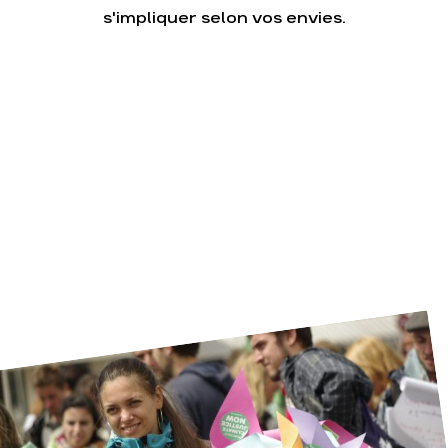
s'impliquer selon vos envies.
Agir
Nos thématiques
Faire un don
Climat – Énergie
S'engager sur le
Surproduction
terrain
Agriculture
Agir au quotidien
Finance
Soutenir les
campagnes
Multinationales
Transmettre tout ou
Forêts
partie de son
patrimoine
Télécharger
gratuitement les
guides éco-citoyens
Actualités
Groupes locaux
Espace presse
Publications