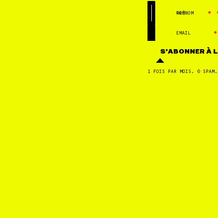
•
PRÉNOM
NOM
•
EMAIL
S'ABONNER
À 
1 FOIS PAR MOIS. 0 SPAM.
DANS CETTE PAGE
DÉNONCER ET RÉSISTER