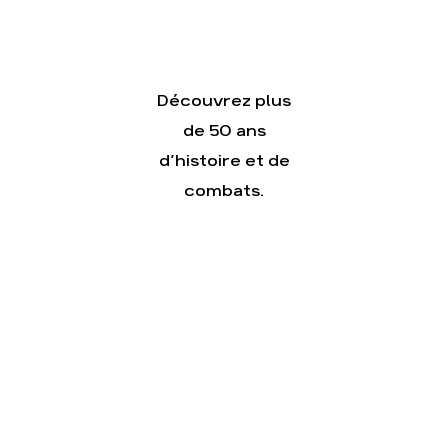
guides
éco-
citoyens
Découvrez plus
de 50 ans
d’histoire et de
combats.
Actualités
Groupes
locaux
Espace
presse
Publications
Contact