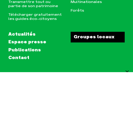
Transmettre tout ou
Multinationales
partie de son patrimoine
Forêts
Télécharger gratuitement
les guides éco-citoyens
Actualités
Groupes locaux
Espace presse
Publications
Contact
CONTACT
JE M‘ABONNE À LA NEWSLETTER
S'ABONNER À LA NEWSLETTER
Recevez l'actu des Amis de la Terre
France pour, vous aussi, passer à l'action
!
RETOUR EN HAUT