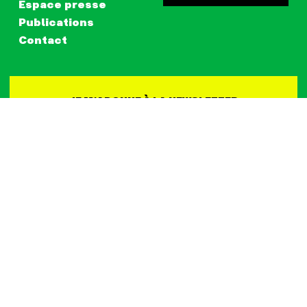
Espace presse
Publications
Contact
JE M‘ABONNE À LA NEWSLETTER
RETOUR EN HAUT