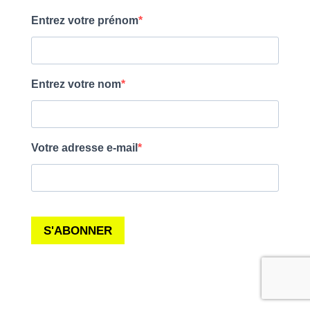
Agir au quotidien
Agriculture
Soutenir les campagnes
Finance
Transmettre tout ou partie
Multinationales
de son patrimoine
Forêts
Télécharger gratuitement
les guides éco-citoyens
Actualités
Groupes locaux
Espace presse
Publications
Contact