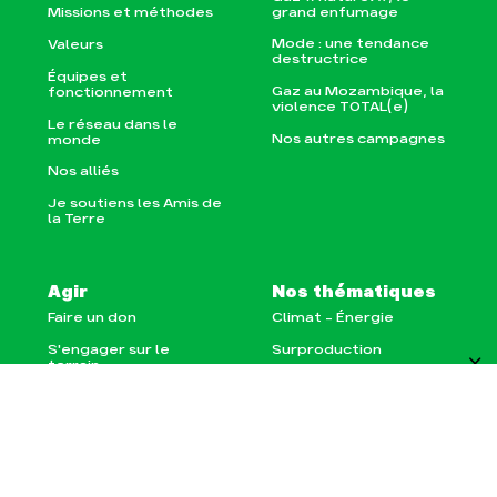
grand enfumage
Missions et méthodes
Mode : une tendance
Valeurs
destructrice
Équipes et
Gaz au Mozambique, la
fonctionnement
violence TOTAL(e)
Le réseau dans le
Nos autres campagnes
monde
Nos alliés
Je soutiens les Amis de
la Terre
Agir
Nos thématiques
Faire un don
Climat – Énergie
DANS CETTE PAGE
S'engager sur le
Surproduction
terrain
Agriculture
Agir au quotidien
Finance
Soutenir les
campagnes
Multinationales
S'ABONNER À LA NEWSLETTER
Transmettre tout ou
Forêts
Recevez l'actu des Amis de la
partie de son