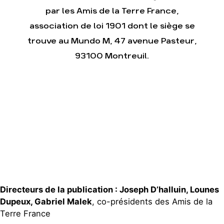
Faire un don
Climat – Énergie
par les Amis de la Terre France,
S'engager sur le terrain
Surproduction
association de loi 1901 dont le siège se
Agir au quotidien
Agriculture
trouve au Mundo M, 47 avenue Pasteur,
Soutenir les campagnes
Finance
93100 Montreuil.
Transmettre tout ou
Multinationales
partie de son patrimoine
Forêts
Télécharger
gratuitement les guides
éco-citoyens
Actualités
Groupes locaux
Espace presse
Publications
Contact
Directeurs de la publication : Joseph D’halluin, Lounes
Dupeux, Gabriel Malek
, co-présidents des Amis de la
Terre France