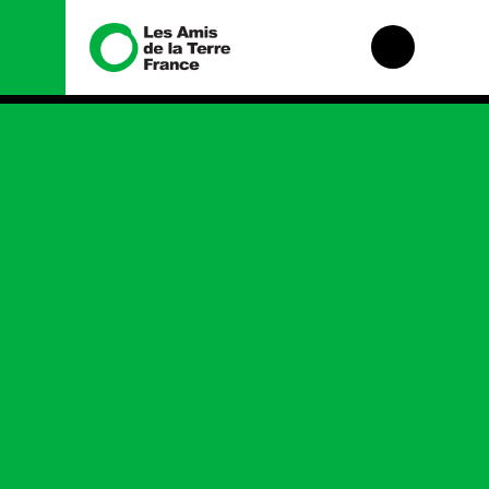
Nous connaître
Nos campagnes
Histoire
Total, rendez-vous
au tribunal
Manifeste
Gaz « naturel », le
grand enfumage
Missions et
méthodes
Mode : une
tendance
Valeurs
destructrice
Équipes et
Gaz au
fonctionnement
Mozambique, la
violence TOTAL(e)
Le réseau dans le
monde
Nos autres
campagnes
Nos alliés
Je soutiens les Amis
de la Terre