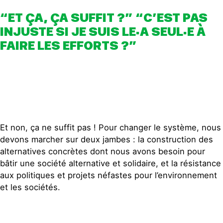
lutte ainsi contre l’obsolescence
fournisseur d’électricité coopératif
programmée de mes produits
“ET ÇA, ÇA SUFFIT ?” “C’EST PAS
100% renouvelable !
électriques et électroniques et limite
INJUSTE SI JE SUIS LE·A SEUL·E À
mon empreinte sur les ressources
nécessaires pour fabriquer mes biens
FAIRE LES EFFORTS ?”
de consommation.
J’installe un bloqueur de publicité sur
mon navigateur afin de limiter
l’emprise de la publicité en ligne
Et non, ça ne suffit pas ! Pour changer le système, nous
devons marcher sur deux jambes : la construction des
alternatives concrètes dont nous avons besoin pour
bâtir une société alternative et solidaire, et la résistance
aux politiques et projets néfastes pour l’environnement
et les sociétés.