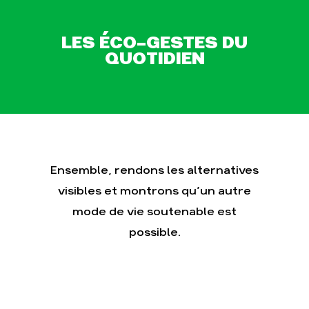
LES ÉCO-GESTES DU
QUOTIDIEN
Agir
Nos
thématiques
Faire un don
Climat – Énergie
S'engager sur le
terrain
Surproduction
Agir au quotidien
Agriculture
Soutenir les
Finance
campagnes
Multinationales
Ensemble, rendons les alternatives
Transmettre tout
ou partie de son
Forêts
visibles et montrons qu’un autre
patrimoine
mode de vie soutenable est
Télécharger
gratuitement les
possible.
guides éco-
citoyens
Actualités