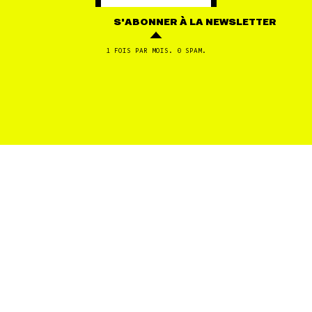
force du collectif : ensemble, nous sommes une force
immense.
S'ABONNER
À LA NEWSLETTER
1 FOIS PAR MOIS. 0 SPAM.