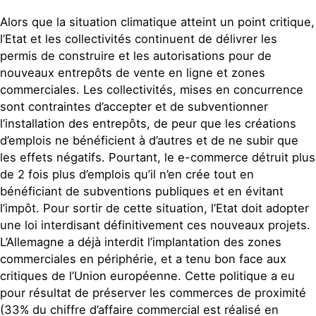
comme Alibaba, Wish ou Rakuten vont
La politique de réemploi et de
continuer de pénétrer le marché
Alors que la situation climatique atteint un point critique,
recyclage du textile et des produits
français. Cela aggravera le
l’Etat et les collectivités continuent de délivrer les
électroniques reste peu ambitieuse
changement climatique tout en
permis de construire et les autorisations pour de
avec
l’absence d’obligation de
détruisant encore d’avantage d’emplois
nouveaux entrepôts de vente en ligne et zones
réincorporer des matières recyclées
en France.
commerciales. Les collectivités, mises en concurrence
dans les produits neufs.
Le réemploi
sont contraintes d’accepter et de subventionner
et la location de vêtements ainsi que
l’installation des entrepôts, de peur que les créations
la lutte contre l’obsolescence
d’emplois ne bénéficient à d’autres et de ne subir que
programmée et le matraquage
les effets négatifs. Pourtant, le e-commerce détruit plus
publicitaire permettraient de
de 2 fois plus d’emplois qu’il n’en crée tout en
satisfaire la demande des
bénéficiant de subventions publiques et en évitant
consommateurs tout en baissant la
l’impôt. Pour sortir de cette situation, l’Etat doit adopter
production.
Aujourd’hui les
une loi interdisant définitivement ces nouveaux projets.
consommateurs ne portent qu’un tiers
L’Allemagne a déjà interdit l’implantation des zones
de leurs vêtements en moyenne et qui
commerciales en périphérie, et a tenu bon face aux
doivent remplacer leurs appareils
critiques de l’Union européenne. Cette politique a eu
électroniques conçus pour durer
pour résultat de préserver les commerces de proximité
moins longtemps.
(33% du chiffre d’affaire commercial est réalisé en