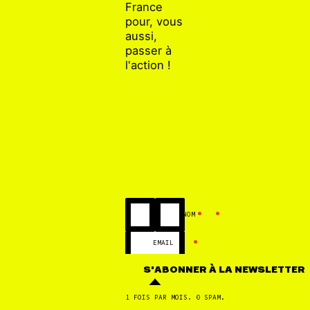
France
pour, vous
aussi,
passer à
l'action !
•
•
VOUS ÊTES JOURNALIST
PRÉNOM
NOM
ESPACE PRESSE
•
EMAIL
S'ABONNER
À LA NEWSLETTER
1 FOIS PAR MOIS. 0 SPAM.
02 JUIL
16 JUIN