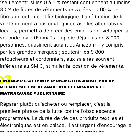
“seulement”, si les 0 à 5 % restant contiennent au moins
30 % de fibres de vêtements recyclées ou 60 % de
fibres de coton certifié biologique. La réduction de la
vente de neuf à bas coût, qui écrase les alternatives
locales, permettra de créer des emplois : développer la
seconde main (Emmaüs emploie déjà plus de 8 000
personnes, quasiment autant qu’Amazon) - y compris
par les grandes marques ; soutenir les 9 800
retoucheurs et cordonniers, aux salaires souvent
inférieurs au SMIC, stimuler la location de vêtements.
03
FINANCER L’ATTEINTE D’OBJECTIFS AMBITIEUX DE
RÉEMPLOI ET DE RÉPARATION ET ENCADRER LE
MATRAQUAGE PUBLICITAIRE
Réparer plutôt qu'acheter ou remplacer, c'est la
première phrase de la lutte contre l'obsolescence
programmée. La durée de vie des produits textiles et
électroniques est en baisse, il est urgent d'encourage le