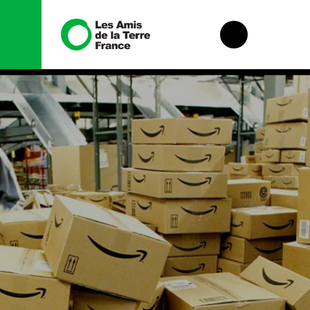
Nous
Nos
connaître
campagnes
Histoire
Total, rendez-
vous au tribunal
Manifeste
Gaz « naturel »,
le grand
Missions et
enfumage
méthodes
Mode : une
Valeurs
tendance
destructrice
Équipes et
fonctionnement
Gaz au
Mozambique, la
Le réseau dans
violence
le monde
TOTAL(e)