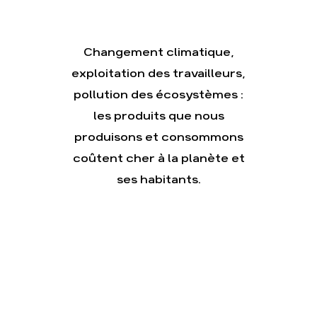
citoyens
Changement climatique,
exploitation des travailleurs,
Actualités
Groupes
pollution des écosystèmes :
locaux
les produits que nous
Espace
presse
produisons et consommons
coûtent cher à la planète et
Publications
ses habitants.
Contact