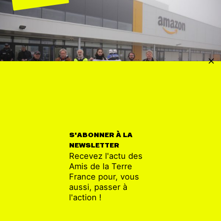
22 OCT
S'ABONNER À LA
Entrepôt d’Amazon : le Gouvernement inaugure
NEWSLETTER
la destruction du climat et des emplois
Recevez l'actu des
Amis de la Terre
France pour, vous
aussi, passer à
l'action !
SURPRODUCTION