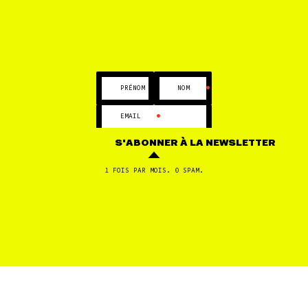
•
•
PRÉNOM
NOM
•
EMAIL
S'ABONNER
À LA NEWSLETTER
PUBLICATION
21 OCT
1 FOIS PAR MOIS. 0 SPAM.
L’or blanc en pleine obsolescence
CHANGER DE MOT-CLÉ
1
2
3
4