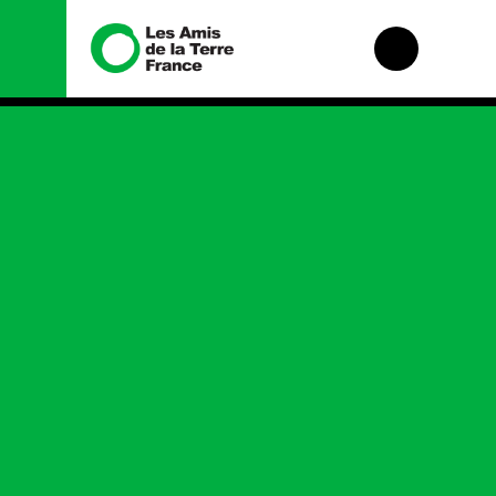
Nous connaître
Nos
campagnes
Histoire
Total, rendez-vous
Manifeste
au tribunal
Missions et
Gaz « naturel », le
méthodes
grand enfumage
Valeurs
Mode : une
tendance
Équipes et
destructrice
fonctionnement
Gaz au
Le réseau dans le
Mozambique, la
monde
violence TOTAL(e)
Nos alliés
Nos autres
campagnes
Je soutiens les Amis
de la Terre