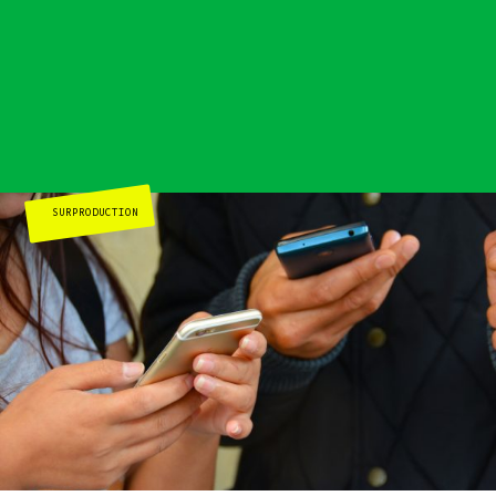
Actualités
Groupes
locaux
Espace presse
Publications
Contact
SURPRODUCTION