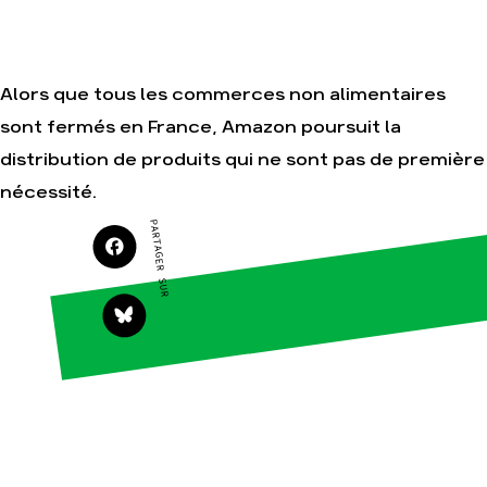
Je soutiens les
Amis de la Terre
Alors que tous les commerces non alimentaires
sont fermés en France, Amazon poursuit la
Agir
Nos
distribution de produits qui ne sont pas de première
thématiques
Faire un don
Climat – Énergie
nécessité.
S'engager sur le
terrain
Surproduction
PARTAGER SUR
Agir au quotidien
Agriculture
Soutenir les
Finance
campagnes
Multinationales
Transmettre tout
ou partie de son
Forêts
patrimoine
Télécharger
gratuitement les
guides éco-
citoyens