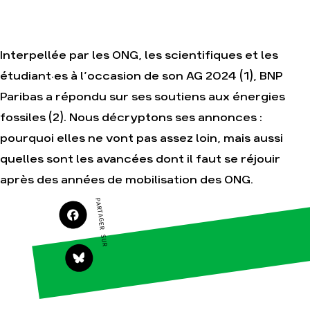
Je soutiens les
Amis de la Terre
Interpellée par les ONG, les scientifiques et les
étudiant·es à l’occasion de son AG 2024 (1), BNP
Agir
Nos
Paribas a répondu sur ses soutiens aux énergies
thématiques
Faire un don
fossiles (2). Nous décryptons ses annonces :
Climat – Énergie
S'engager sur le
terrain
Surproduction
pourquoi elles ne vont pas assez loin, mais aussi
Agir au quotidien
Agriculture
quelles sont les avancées dont il faut se réjouir
Soutenir les
Finance
après des années de mobilisation des ONG.
campagnes
Multinationales
PARTAGER SUR
Transmettre tout
ou partie de son
Forêts
patrimoine
Télécharger
gratuitement les
guides éco-
citoyens