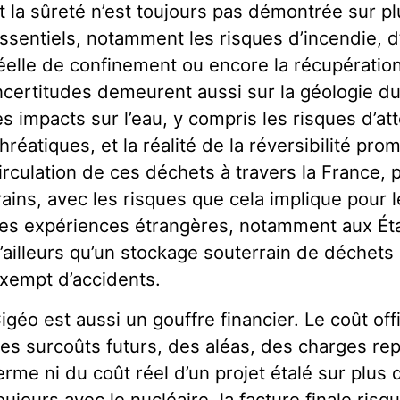
t la sûreté n’est toujours pas démontrée sur pl
ssentiels, notamment les risques d’incendie, d’
éelle de confinement ou encore la récupération
ncertitudes demeurent aussi sur la géologie du 
es impacts sur l’eau, y compris les risques d’a
hréatiques, et la réalité de la réversibilité prom
irculation de ces déchets à travers la France, 
rains, avec les risques que cela implique pour l
es expériences étrangères, notamment aux Éta
’ailleurs qu’un stockage souterrain de déchets 
xempt d’accidents.
igéo est aussi un gouffre financier. Le coût off
es surcoûts futurs, des aléas, des charges rep
erme ni du coût réel d’un projet étalé sur plus
oujours avec le nucléaire, la facture finale risq