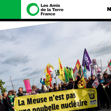
N
Nous connaître
Nos camp
Histoire
Total, rendez-
tribunal
Manifeste
Gaz « naturel »
enfumage
Missions et méthodes
Mode : une te
Valeurs
destructrice
Équipes et
Gaz au Mozambi
fonctionnement
violence TOTAL
Le réseau dans le monde
Nos autres ca
Nos alliés
Je soutiens les Amis de la
Terre