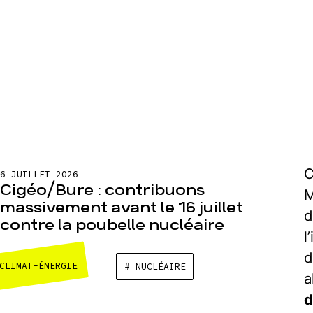
C
6 JUILLET 2026
Cigéo/Bure : contribuons
M
massivement avant le 16 juillet
contre la poubelle nucléaire
l
d
CLIMAT-ÉNERGIE
# NUCLÉAIRE
a
d