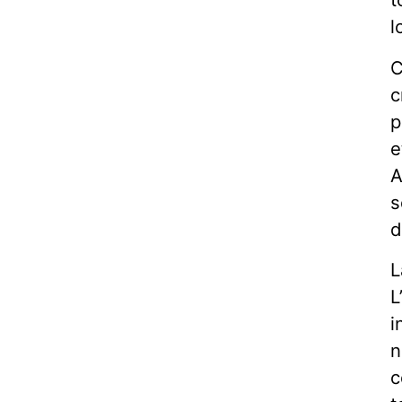
l
C
c
p
e
A
s
d
L
L
i
n
c