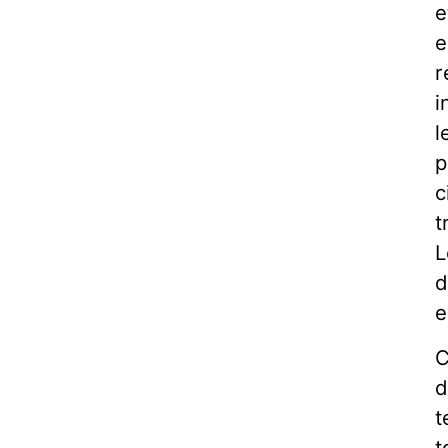
e
e
r
i
l
p
c
t
L
d
e
C
d
t
t