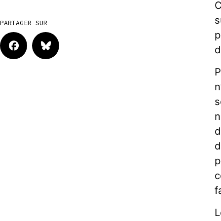
C
s
PARTAGER SUR
p
d
P
n
s
n
d
d
p
c
f
L