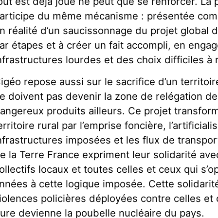
out est déjà joué ne peut que se renforcer. La 
articipe du même mécanisme : présentée comme
n réalité d’un saucissonnage du projet global d
ar étapes et à créer un fait accompli, en enga
nfrastructures lourdes et des choix difficiles à
igéo repose aussi sur le sacrifice d’un territoi
e doivent pas devenir la zone de relégation de
angereux produits ailleurs. Ce projet transfo
erritoire rural par l’emprise foncière, l’artificiali
nfrastructures imposées et les flux de transpor
e la Terre France expriment leur solidarité avec
ollectifs locaux et toutes celles et ceux qui s
nnées à cette logique imposée. Cette solidarit
iolences policières déployées contre celles et
ure devienne la poubelle nucléaire du pays.