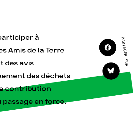
JE M'IMPLIQUE
participer à
PARTAGER SUR
es Amis de la Terre
 des avis
tact
ssement des déchets
e contribution
 passage en force.