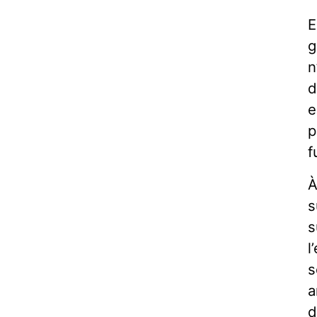
E
g
n
d
e
p
f
À
s
s
l
s
a
d