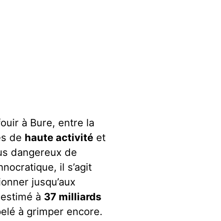
ouir à Bure, entre la
es de
haute activité
et
lus dangereux de
nocratique, il s’agit
tionner jusqu’aux
à estimé à
37 milliards
pelé à grimper encore.