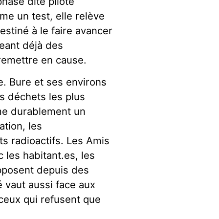
phase dite pilote
 un test, elle relève
estiné à le faire avancer
geant déjà des
 remettre en cause.
re. Bure et ses environs
s déchets les plus
rme durablement un
sation, les
ts radioactifs. Les Amis
 les habitant.es, les
’opposent depuis des
é vaut aussi face aux
 ceux qui refusent que