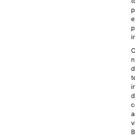
t
p
e
p
i
C
n
d
t
i
d
c
a
v
B