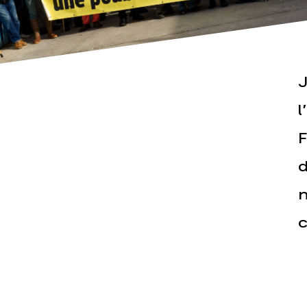
J
l
F
Actualités
Espace pr
d
n
c