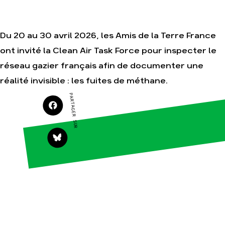
Nos autres
campagnes
Je soutiens les
Amis de la Terre
Du 20 au 30 avril 2026, les Amis de la Terre France
ont invité la Clean Air Task Force pour inspecter le
réseau gazier français afin de documenter une
Agir
Nos
thématiques
réalité invisible : les fuites de méthane.
Faire un don
Climat – Énergie
PARTAGER SUR
S'engager sur le
terrain
Surproduction
Agir au quotidien
Agriculture
Soutenir les
Finance
campagnes
Multinationales
Transmettre
tout ou partie de
Forêts
son patrimoine
Télécharger
gratuitement les
guides éco-
citoyens