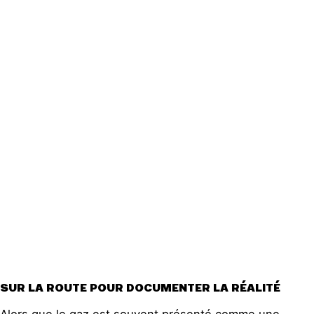
Actualités
Groupes
locaux
Espace
presse
Publications
Contact
SUR LA ROUTE POUR DOCUMENTER LA RÉALITÉ