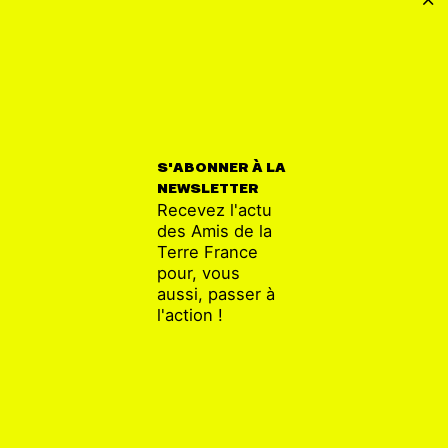
Huile de palme et
Incendies en 
biocarburants : où en
un signal d’a
sommes-nous ?
le monde enti
S'ABONNER À LA
NEWSLETTER
Recevez l'actu
des Amis de la
Terre France
pour, vous
aussi, passer à
l'action !