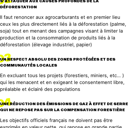
02
S’ATTAQUER AUX CAUSES PROFONDES DE LA
parcelles et il se trouve toujours des
DÉFORESTATION
acheteurs moins « vertueux » pour
Il faut renoncer aux agrocarburants et en premier lieu
écouler cette nouvelle production.
ceux les plus directement liés à la déforestation (palme,
soja) tout en menant des campagnes visant à limiter la
production et la consommation de produits liés à la
déforestation (élevage industriel, papier)
03
UN RESPECT ABSOLU DES ZONES PROTÉGÉES ET DES
COMMUNAUTÉS LOCALES
En excluant tous les projets (forestiers, miniers, etc… )
qui les menacent et en exigeant le consentement libre,
préalable et éclairé des populations
04
UNE RÉDUCTION DES ÉMISSIONS DE GAZ À EFFET DE SERRE
QUI NE REPOSE PAS SUR LA COMPENSATION FORESTIÈRE
Les objectifs officiels français ne doivent pas être
exprimés en valeur nette, qui repose en grande partie