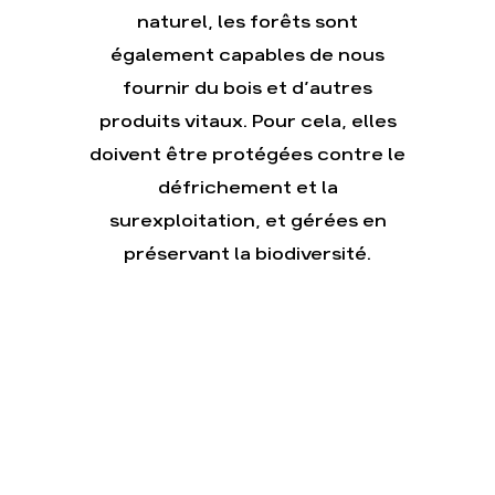
naturel, les forêts sont
également capables de nous
Actualités
Groupes
locaux
fournir du bois et d’autres
Espace
produits vitaux. Pour cela, elles
presse
doivent être protégées contre le
Publications
défrichement et la
Contact
surexploitation, et gérées en
préservant la biodiversité.