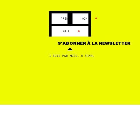
•
•
PRÉNOM
NOM
•
EMAIL
S'ABONNER
À LA NEWSLETTER
1 FOIS PAR MOIS. 0 SPAM.
FORÊT
TOUTES LES ACTUALITÉS