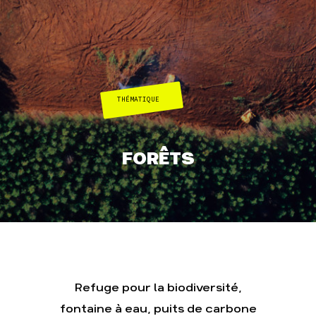
Je soutiens les
Amis de la Terre
Agir
Nos
THÉMATIQUE
thématiques
Faire un don
Climat – Énergie
S'engager sur le
terrain
Surproduction
FORÊTS
Agir au quotidien
Agriculture
Soutenir les
Finance
campagnes
Multinationales
Transmettre tout
ou partie de son
Forêts
patrimoine
Télécharger
gratuitement les
guides éco-
citoyens
Refuge pour la biodiversité,
fontaine à eau, puits de carbone