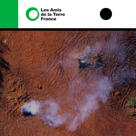
Nous
Nos
connaître
campagnes
Histoire
Total, rendez-
vous au tribunal
Manifeste
Gaz « naturel », le
grand enfumage
Missions et
méthodes
Mode : une
tendance
Valeurs
destructrice
Équipes et
Gaz au
fonctionnement
Mozambique, la
violence TOTAL(e)
Le réseau dans le
monde
Nos autres
campagnes
Nos alliés