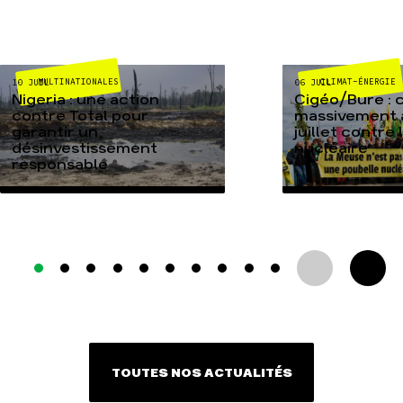
MULTINATIONALES
CLIMAT-ÉNERGIE
10 JUIL
06 JUIL
Nigeria : une action
Cigéo/Bure : 
contre Total pour
massivement a
garantir un
juillet contre
désinvestissement
nucléaire
responsable
TOUTES NOS ACTUALITÉS