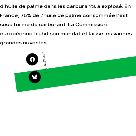
d’huile de palme dans les carburants a explosé. En
France, 75% de l’huile de palme consommée l’est
Agir
Nos
sous forme de carburant. La Commission
thématiques
Faire un don
européenne trahit son mandat et laisse les vannes
Climat – Énergie
S'engager sur le
grandes ouvertes...
terrain
Surproduction
Agir au quotidien
Agriculture
PARTAGER SUR
Soutenir les
Finance
campagnes
Multinationales
Transmettre tout ou
partie de son
Forêts
patrimoine
Télécharger
gratuitement les
guides éco-citoyens
Actualités
Groupes
locaux