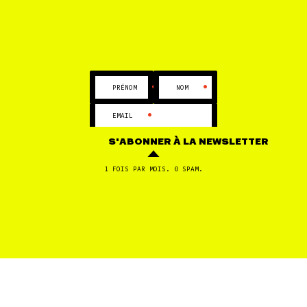
11 OCT
Agrocarburants à base d’huile de palme: bientôt
la fin d’un avantage fiscal ?
•
•
PRÉNOM
NOM
1
2
...
7
•
EMAIL
S'ABONNER
À LA NEWSLETTER
1 FOIS PAR MOIS. 0 SPAM.
FILTRES