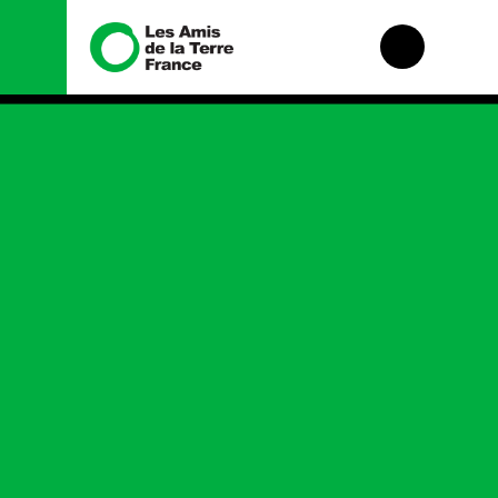
Nous connaître
Nos campagnes
Histoire
Total, rendez-vous
au tribunal
Manifeste
Gaz « naturel », le
grand enfumage
Missions et
méthodes
Mode : une tendance
destructrice
Valeurs
Gaz au Mozambique,
Équipes et
la violence TOTAL(e)
fonctionnement
Nos autres
Le réseau dans le
campagnes
monde
Nos alliés
Je soutiens les Amis
de la Terre