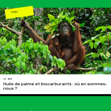
FORÊT
Agir
Nos
thématiques
Faire un don
Climat – Énergie
S'engager sur le
terrain
Surproduction
Agir au quotidien
Agriculture
Soutenir les
Finance
campagnes
Multinationales
Transmettre tout ou
partie de son
Forêts
patrimoine
Télécharger
gratuitement les
25 MAR
guides éco-citoyens
Huile de palme et biocarburants : où en sommes-
nous ?
Actualités
Groupes
locaux