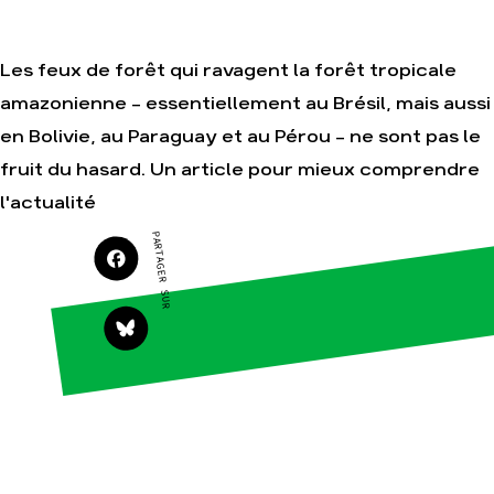
campagnes
Je soutiens les
Amis de la Terre
Les feux de forêt qui ravagent la forêt tropicale
amazonienne - essentiellement au Brésil, mais aussi
en Bolivie, au Paraguay et au Pérou - ne sont pas le
Agir
Nos
fruit du hasard. Un article pour mieux comprendre
thématiques
Faire un don
Climat – Énergie
l'actualité
S'engager sur le
terrain
Surproduction
PARTAGER SUR
Agir au quotidien
Agriculture
Soutenir les
Finance
campagnes
Multinationales
Transmettre tout
ou partie de son
Forêts
patrimoine
Télécharger
gratuitement les
guides éco-
citoyens