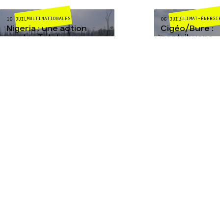
MULTINATIONALES
CLIMAT-ÉNERGI
10 JUIL
06 JUIL
Nigeria : une action
Cigéo/Bure :
contre Total pour
contribuons
garantir un
massivement a
désinvestissement
16 juillet cont
responsable
poubelle nucl
TOUTES NOS ACTUALITÉS