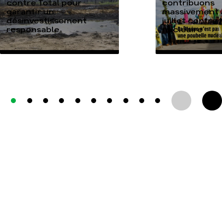
contre Total pour
contribuons
garantir un
massivement a
désinvestissement
juillet contre
responsable
nucléaire
TOUTES NOS ACTUALITÉS