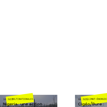
MULTINATIONALES
CLIMAT-ÉNERGIE
10 JUIL
06 JUIL
Nigeria : une action
Cigéo/Bure :