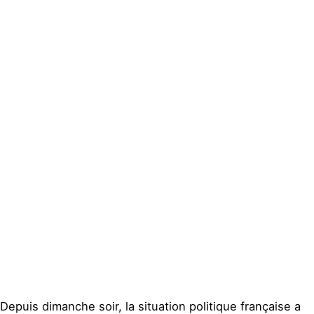
Actualités
Groupes
locaux
Espace presse
Publications
Contact
Depuis dimanche soir, la situation politique française a