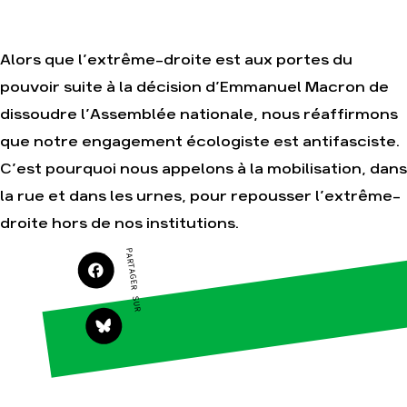
Je soutiens les
Amis de la Terre
Alors que l’extrême-droite est aux portes du
pouvoir suite à la décision d’Emmanuel Macron de
Agir
Nos
dissoudre l’Assemblée nationale, nous réaffirmons
thématiques
Faire un don
que notre engagement écologiste est antifasciste.
Climat – Énergie
S'engager sur le
C’est pourquoi nous appelons à la mobilisation, dans
terrain
Surproduction
Agir au quotidien
la rue et dans les urnes, pour repousser l’extrême-
Agriculture
Soutenir les
droite hors de nos institutions.
Finance
campagnes
Multinationales
PARTAGER SUR
Transmettre tout
ou partie de son
Forêts
patrimoine
Télécharger
gratuitement les
guides éco-
citoyens