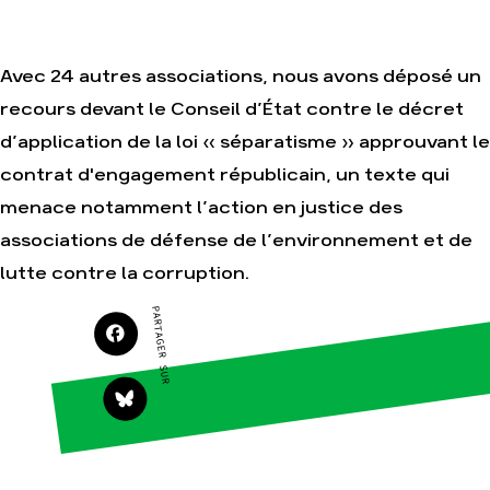
Avec 24 autres associations, nous avons déposé un
Agir
Nos
thématiques
recours devant le Conseil d’État contre le décret
Faire un don
Climat – Énergie
d’application de la loi « séparatisme » approuvant le
S'engager sur le
terrain
Surproduction
contrat d'engagement républicain, un texte qui
Agir au quotidien
Agriculture
menace notamment l’action en justice des
Soutenir les
Finance
campagnes
associations de défense de l’environnement et de
Multinationales
Transmettre tout ou
lutte contre la corruption.
partie de son
Forêts
patrimoine
PARTAGER SUR
Télécharger
gratuitement les
guides éco-citoyens
Actualités
Groupes
locaux