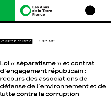
Nous connaître
Nos campagnes
COMMUNIQUÉ DE PRESSE
2 MARS 2022
Histoire
Total, rendez-vous
au tribunal
Manifeste
Gaz « naturel », le
grand enfumage
Missions et
Loi « séparatisme » et contrat
méthodes
Mode : une tendance
destructrice
d’engagement républicain :
Valeurs
Gaz au Mozambique,
Équipes et
recours des associations de
la violence TOTAL(e)
fonctionnement
défense de l’environnement et de
Nos autres
Le réseau dans le
campagnes
monde
lutte contre la corruption
Nos alliés
Je soutiens les Amis
de la Terre