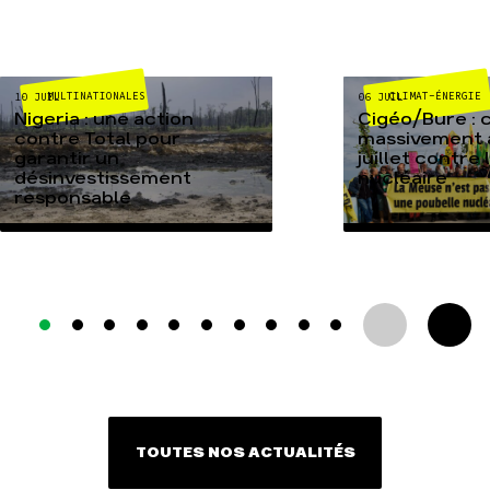
MULTINATIONALES
CLIMAT-ÉNERGIE
10 JUIL
06 JUIL
Nigeria : une action
Cigéo/Bure : 
contre Total pour
massivement a
garantir un
juillet contre
désinvestissement
nucléaire
responsable
TOUTES NOS ACTUALITÉS