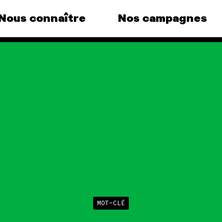
Nous connaître
Nos campagnes
agnes
Agir
Nos
ous au
Faire un don
Clima
S'engager sur le terrain
Surpr
 le grand
Agir au quotidien
Agric
dance
Soutenir les campagnes
Finan
Transmettre tout ou
Multi
que, la
partie de son patrimoine
(e)
Forêt
Télécharger
mpagnes
gratuitement les guides
éco-citoyens
MOT-CLÉ