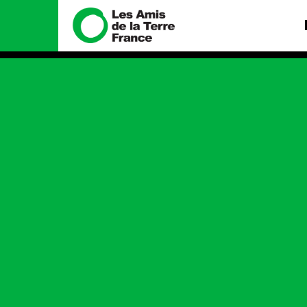
Nous connaître
Nos camp
Histoire
Total, rendez-v
tribunal
Manifeste
Gaz « naturel »,
enfumage
Missions et méthodes
Mode : une ten
Valeurs
destructrice
Équipes et
Gaz au Mozambi
fonctionnement
violence TOTAL
Le réseau dans le monde
Nos autres ca
Nos alliés
Je soutiens les Amis de la
Terre