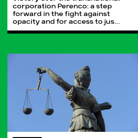
corporation Perenco: a step
forward in the fight against
opacity and for access to jus...