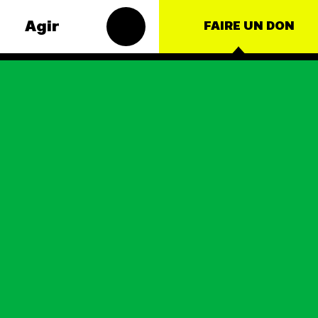
Agir
FAIRE UN DON
 thématiques
Groupes
locaux
t – Énergie
Les Groupes
oduction
Locaux des Amis
ulture
de la Terre
agissent au
ce
niveau local pour
faire bouger les
nationales
lignes. Vous
aussi, vous avez
s
envie de passer
à l'action ?
JE M'IMPLIQUE