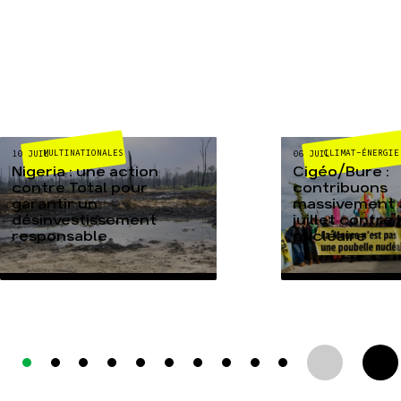
MULTINATIONALES
CLIMAT-ÉNERGIE
10 JUIL
06 JUIL
Nigeria : une action
Cigéo/Bure :
contre Total pour
contribuons
garantir un
massivement a
désinvestissement
juillet contre
responsable
nucléaire