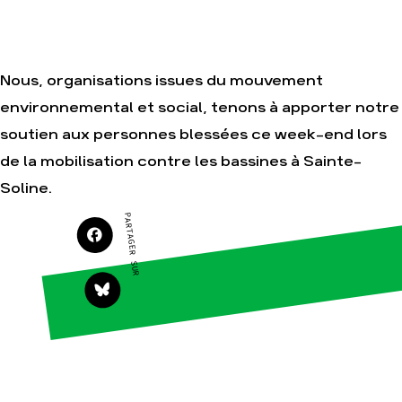
Amis de la Terre
Nous, organisations issues du mouvement
Agir
Nos
thématiques
environnemental et social, tenons à apporter notre
Faire un don
Climat – Énergie
soutien aux personnes blessées ce week-end lors
S'engager sur le
terrain
Surproduction
de la mobilisation contre les bassines à Sainte-
Agir au quotidien
Agriculture
Soline.
Soutenir les
Finance
campagnes
PARTAGER SUR
Multinationales
Transmettre tout
ou partie de son
Forêts
patrimoine
Télécharger
gratuitement les
guides éco-
citoyens