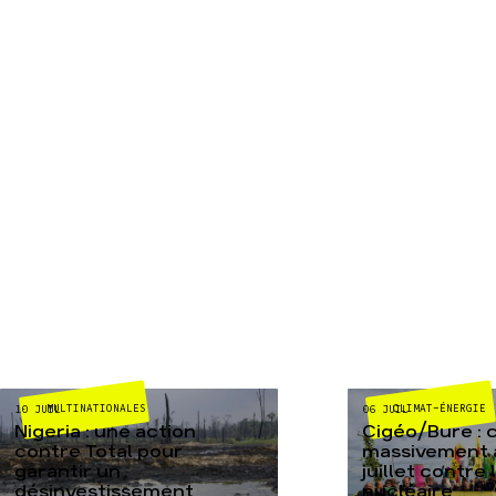
MULTINATIONALES
CLIMAT-ÉNERGIE
10 JUIL
06 JUIL
Nigeria : une action
Cigéo/Bure : 
contre Total pour
massivement a
garantir un
juillet contre
désinvestissement
nucléaire