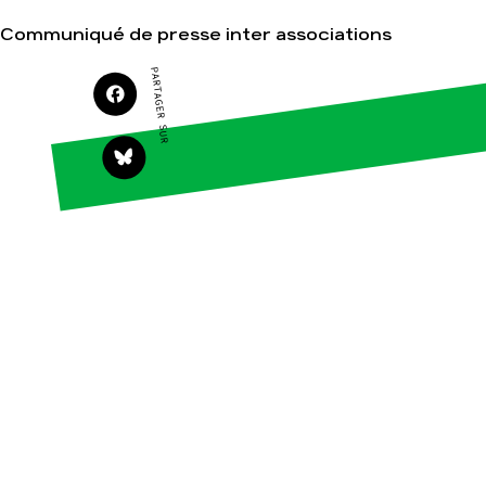
Communiqué de presse inter associations
PARTAGER SUR
Agir
Nos
thématiques
Faire un don
Climat – Énergie
S'engager sur le
terrain
Surproduction
Agir au quotidien
Agriculture
Soutenir les
Finance
campagnes
Multinationales
Transmettre tout ou
partie de son
Forêts
patrimoine
Télécharger
gratuitement les
guides éco-citoyens
Actualités
Groupes
locaux
Espace presse