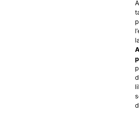
t
p
l
l
A
p
p
d
l
s
d