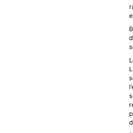
r
e
B
d
s
L
L
s
l
s
r
p
d