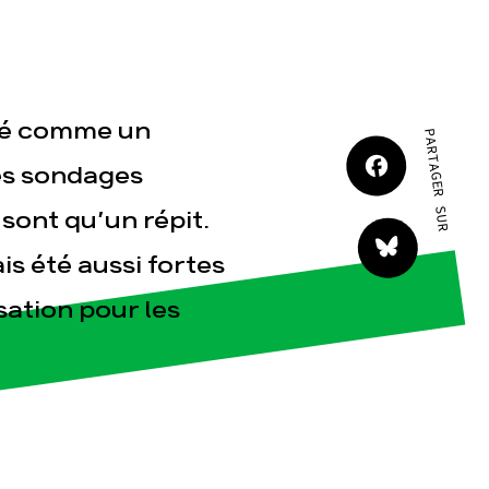
JE M'IMPLIQUE
nné comme un
PARTAGER SUR
es sondages
 sont qu’un répit.
tact
is été aussi fortes
sation pour les