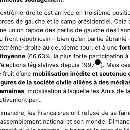
’extrême-droite est arrivée en troisième positio
orces de gauche et le camp présidentiel. Cela 
ne union rapide des partis de gauche dès l’ann
u front républicain – bien qu’en partie ébranlé 
’extrême-droite au deuxième tour, et à une
for
itoyenne
(66,63%, la plus forte participation 
1
’élections législatives depuis 1997
). Mais ce
e fruit d’une
mobilisation inédite et soutenue 
igures de la société civile alliées à des médi
emaines
, mobilisation à laquelle les Amis de l
ctivement part.
imanche, les Français
⸱es ont refusé de se fair
assemblement national et son monde. Diman