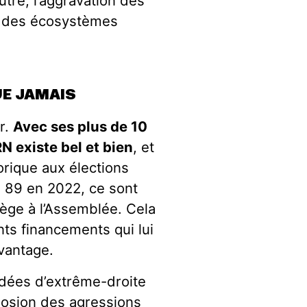
autre, l’aggravation des
on des écosystèmes
E JAMAIS
r.
Avec ses plus de 10
N existe bel et bien
, et
orique aux élections
s 89 en 2022, ce sont
ège à l’Assemblée. Cela
nts financements qui lui
vantage.
 idées d’extrême-droite
plosion des agressions