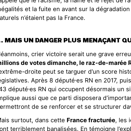
appelé que le racisme, la haine et le rejet de l’
négalités et la fuite en avant sur la dégradati
aturels n’étaient pas la France.
… MAIS UN DANGER PLUS MENAÇANT QU
éanmoins, crier victoire serait une grave erreu
illions de votes dimanche, le raz-de-marée R
’extrême-droite peut se targuer d’un score hist
égislatives. Après 8 député
⸱e
s RN en 2017, pui
43 député
⸱e
s RN qui occupent désormais un si
mplique aussi que ce parti disposera d’importa
ermettront de se renforcer et se structurer da
ais surtout, dans cette
France fracturée
, les
ont terriblement banalisées. En témoigne l’ex