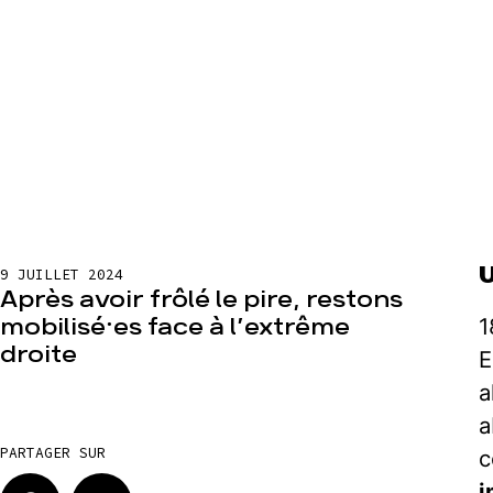
9 JUILLET 2024
Après avoir frôlé le pire, restons
1
mobilisé⸱es face à l’extrême
droite
E
a
a
PARTAGER SUR
c
i