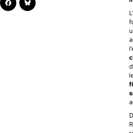
L
f
u
a
l
c
d
l
f
s
a
D
R