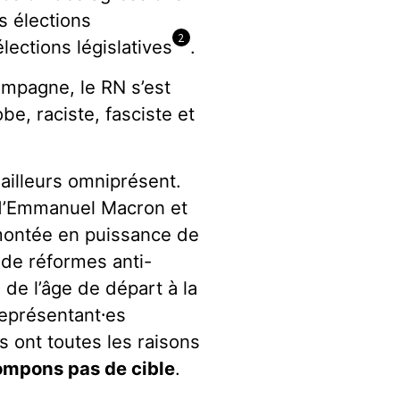
s élections
2
lections législatives
.
ampagne, le RN s’est
, raciste, fasciste et
 ailleurs omniprésent.
 d’Emmanuel Macron et
montée en puissance de
 de réformes anti-
 de l’âge de départ à la
représentant
⸱e
s
s ont toutes les raisons
ompons pas de cible
.