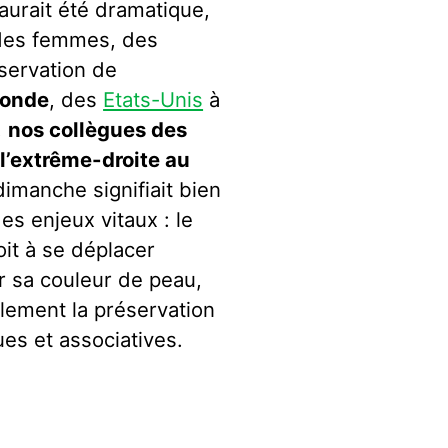
urait été dramatique,
s des femmes, des
servation de
monde
, des
Etats-Unis
à
,
nos collègues des
l’extrême-droite au
imanche signifiait bien
es enjeux vitaux : le
oit à se déplacer
r sa couleur de peau,
lement la préservation
ues et associatives.