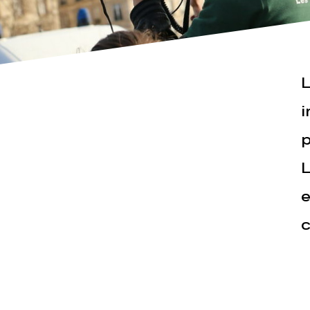
L
i
p
Actualités
Espace pr
L
e
c