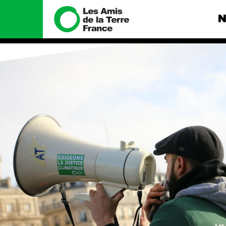
N
Nous connaître
Nos camp
Histoire
Total, rendez-
tribunal
Manifeste
Gaz « naturel »
enfumage
Missions et méthodes
Mode : une te
Valeurs
destructrice
Équipes et
Gaz au Mozambi
fonctionnement
violence TOTAL
Le réseau dans le monde
Nos autres ca
Nos alliés
Je soutiens les Amis de la
Terre