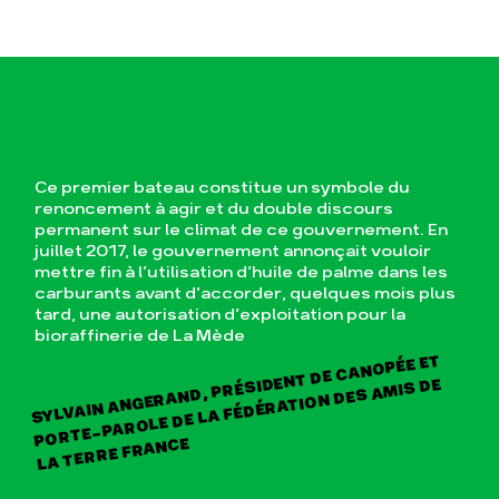
Ce premier bateau constitue un symbole du
renoncement à agir et du double discours
permanent sur le climat de ce gouvernement. En
juillet 2017, le gouvernement annonçait vouloir
mettre fin à l’utilisation d’huile de palme dans les
carburants avant d’accorder, quelques mois plus
tard, une autorisation d’exploitation pour la
bioraffinerie de La Mède
SYLVAIN ANGERAND, PRÉSIDENT DE CANOPÉE ET
PORTE-PAROLE DE LA FÉDÉRATION DES AMIS DE
LA TERRE FRANCE