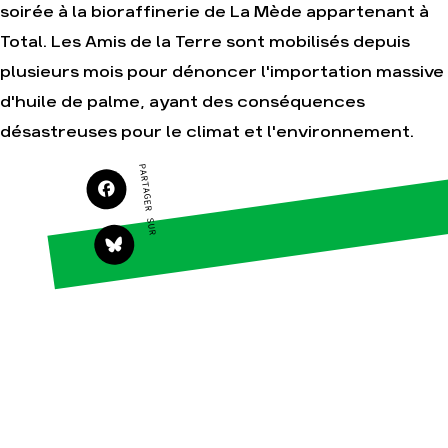
soirée à la bioraffinerie de La Mède appartenant à
Agir
Nos thématiques
Total. Les Amis de la Terre sont mobilisés depuis
Faire un don
Climat – Énergie
plusieurs mois pour dénoncer l'importation massive
S'engager sur le
Surproduction
d'huile de palme, ayant des conséquences
terrain
Agriculture
désastreuses pour le climat et l'environnement.
Agir au quotidien
Finance
Soutenir les
PARTAGER SUR
campagnes
Multinationales
Transmettre tout ou
Forêts
partie de son
patrimoine
Télécharger
gratuitement les
guides éco-citoyens
Actualités
Groupes
locaux
Espace presse
Publications