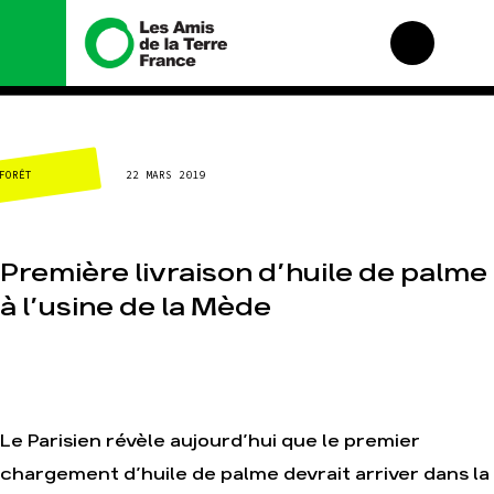
Nous connaître
Nos campagnes
FORÊT
22 MARS 2019
Histoire
Total, rendez-vous au
tribunal
Manifeste
Gaz « naturel », le
grand enfumage
Missions et méthodes
Première livraison d’huile de palme
Mode : une tendance
Valeurs
destructrice
à l’usine de la Mède
Équipes et
Gaz au Mozambique, la
fonctionnement
violence TOTAL(e)
Le réseau dans le
Nos autres campagnes
monde
Nos alliés
Je soutiens les Amis
Le Parisien révèle aujourd’hui que le premier
de la Terre
chargement d’huile de palme devrait arriver dans la