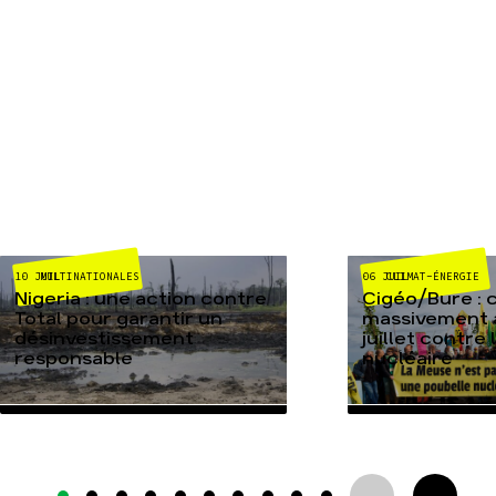
MULTINATIONALES
CLIMAT-ÉNERGIE
10 JUIL
06 JUIL
Nigeria : une action contre
Cigéo/Bure : 
Total pour garantir un
massivement a
désinvestissement
juillet contre
responsable
nucléaire