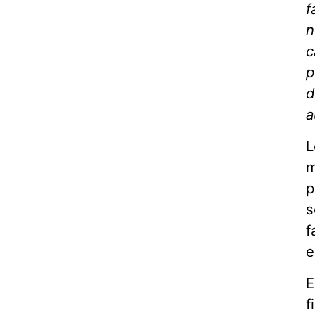
f
n
c
p
d
a
L
m
p
s
f
e
E
f