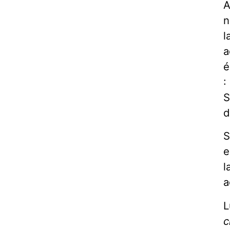
A
n
l
a
é
:
S
d
S
e
l
a
L
c