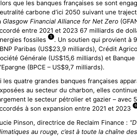
lors que les banques françaises se sont engag
eutralité carbone d’ici 2050 suivant une traject
a
Glasgow Financial Alliance for Net Zero
(GFANZ
ccordé entre 2021 et 2023 67 milliards de doll
5
nergies fossiles
. Un soutien qui provient à
 BNP Paribas (US$23,9 milliards), Crédit Agrico
ociété Générale (US$15,6 milliards) et Banque
’Epargne (BPCE – US$9,7 milliards).
i les quatre grandes banques françaises appa
xposées au secteur du charbon, elles continue
argement le secteur pétrolier et gazier – avec 5
ccordés à son expansion entre 2021 et 2023
ucie Pinson, directrice de Reclaim Finance :
“D
limatiques au rouge, c’est à toute la chaîne des