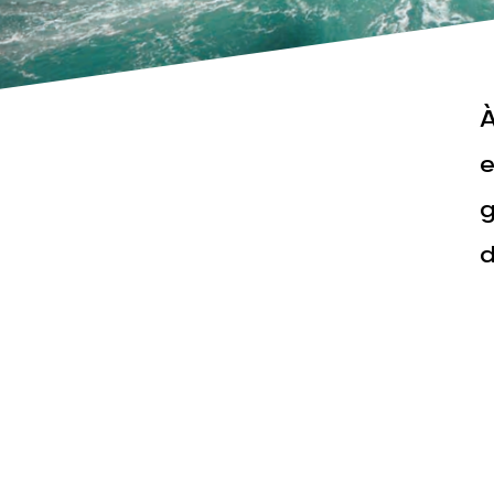
À
e
g
Actualités
Espace pr
d