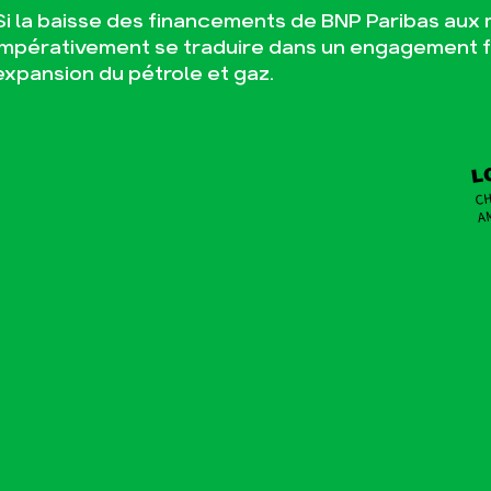
Si la baisse des financements de BNP Paribas aux m
impérativement se traduire dans un engagement f
expansion du pétrole et gaz.
L
CH
A