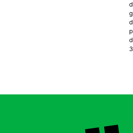
d
g
d
p
d
3