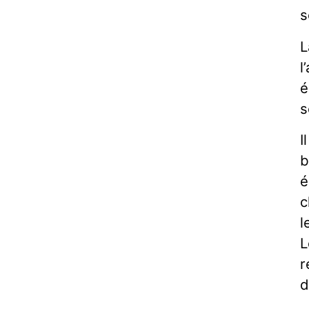
s
L
l
é
s
I
b
é
c
l
L
r
d