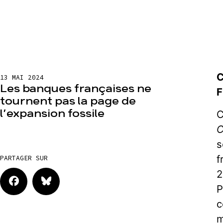
C
13 MAI 2024
Les banques françaises ne
F
tournent pas la page de
l’expansion fossile
C
C
s
f
PARTAGER SUR
2
P
c
m