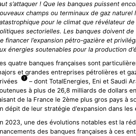
aut s’attaquer ! Que les banques puissent enco
ouveaux champs ou terminaux de gaz naturel li
atastrophique pour le climat que révélateur de 
olitiques sectorielles. Les banques doivent de
e financer l’expansion pétro-gazière et privilé
ux énergies soutenables pour la production d’él
es quatre banques françaises sont particuliè
ajors et grandes entreprises pétrolières et ga
7
rivées
– dont TotalEnergies, Eni et Saudi Ar
outenues à plus de 26,8 milliards de dollars e
aisant de la France le 2ème plus gros pays à s
n dépit de leur stratégie d’expansion dans les 
n 2023, une des évolutions notables est la ré
inancements des banques françaises à ces en