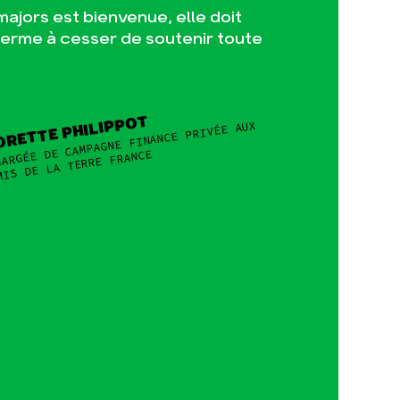
ajors est bienvenue, elle doit
erme à cesser de soutenir toute
ORETTE PHILIPPOT
ARGÉE DE CAMPAGNE FINANCE PRIVÉE AUX
MIS DE LA TERRE FRANCE