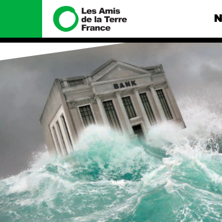
N
Nous connaître
Nos camp
Histoire
Total, rendez-
tribunal
Manifeste
Gaz « naturel »
enfumage
Missions et méthodes
Mode : une te
Valeurs
destructrice
Équipes et
Gaz au Mozambi
fonctionnement
violence TOTAL
Le réseau dans le monde
Nos autres ca
Nos alliés
Je soutiens les Amis de la
Terre