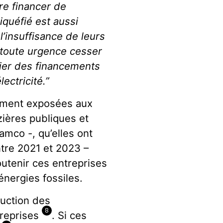
re financer de
quéfié est aussi
l’insuffisance de leurs
 toute urgence cesser
gier des financements
ectricité.”
rement exposées aux
zières publiques et
amco -, qu’elles ont
ntre 2021 et 2023 –
outenir ces entreprises
énergies fossiles.
duction des
8
treprises
. Si ces