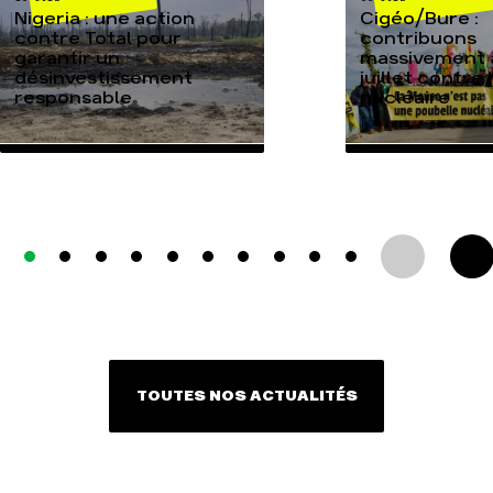
Nigeria : une action
Cigéo/Bure :
contre Total pour
contribuons
garantir un
massivement a
désinvestissement
juillet contre
responsable
nucléaire
TOUTES NOS ACTUALITÉS