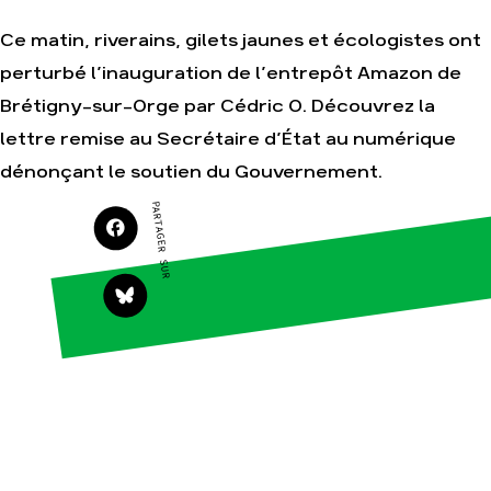
Je soutiens les
Amis de la Terre
Ce matin, riverains, gilets jaunes et écologistes ont
perturbé l’inauguration de l’entrepôt Amazon de
Brétigny-sur-Orge par Cédric O. Découvrez la
Agir
Nos
lettre remise au Secrétaire d’État au numérique
thématiques
Faire un don
dénonçant le soutien du Gouvernement.
Climat – Énergie
S'engager sur le
terrain
PARTAGER SUR
Surproduction
Agir au quotidien
Agriculture
Soutenir les
Finance
campagnes
Multinationales
Transmettre tout
ou partie de son
Forêts
patrimoine
Télécharger
gratuitement les
guides éco-
citoyens