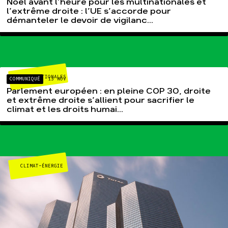
Noël avant l’heure pour les multinationales et
l’extrême droite : l’UE s’accorde pour
démanteler le devoir de vigilanc...
MULTINATIONALES
COMMUNIQUÉ
13 NOV
Parlement européen : en pleine COP 30, droite
et extrême droite s’allient pour sacrifier le
climat et les droits humai...
CLIMAT-ÉNERGIE