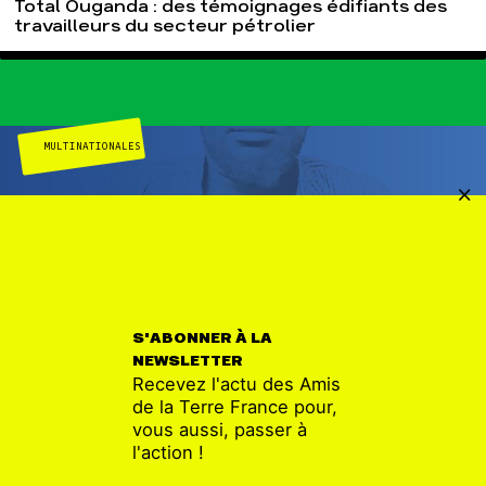
Total Ouganda : des témoignages édifiants des
travailleurs du secteur pétrolier
MULTINATIONALES
S'ABONNER À LA
NEWSLETTER
Recevez l'actu des Amis
de la Terre France pour,
vous aussi, passer à
PUBLICATION
03 SEP
l'action !
Dos brisés et autres histoires – Récits de