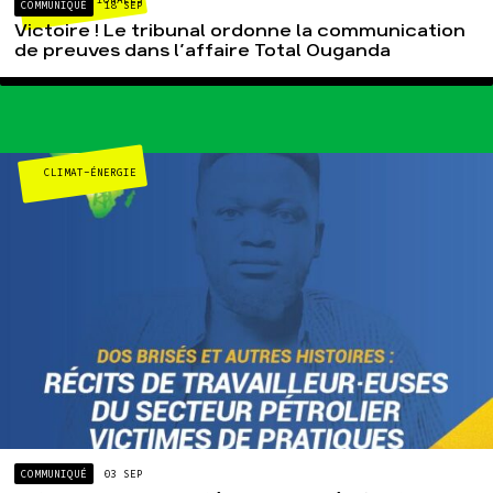
MULTINATIONALES
COMMUNIQUÉ
18 SEP
Victoire ! Le tribunal ordonne la communication
de preuves dans l’affaire Total Ouganda
CLIMAT-ÉNERGIE
COMMUNIQUÉ
03 SEP