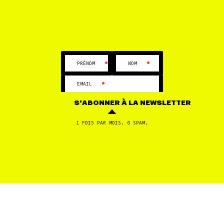
travailleur·euses du secteur pétrolier victimes
de pratiques abusives...
•
•
PRÉNOM
NOM
1
2
3
…
26
•
EMAIL
S'ABONNER
À LA NEWSLETTER
1 FOIS PAR MOIS. 0 SPAM.
CHANGER DE MOT-CLÉ