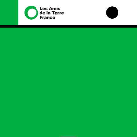
Nous connaître
Nos campagnes
Histoire
Total, rendez-vous
au tribunal
Manifeste
Gaz « naturel », le
grand enfumage
Missions et
méthodes
Mode : une tendance
destructrice
Valeurs
Gaz au Mozambique,
Équipes et
la violence TOTAL(e)
fonctionnement
Nos autres
Le réseau dans le
campagnes
monde
Nos alliés
Je soutiens les Amis
de la Terre