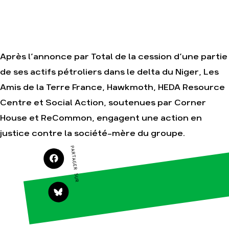
Nos autres
campagnes
Je soutiens les
Amis de la Terre
Après l’annonce par Total de la cession d’une partie
de ses actifs pétroliers dans le delta du Niger, Les
Agir
Nos
thématiques
Amis de la Terre France, Hawkmoth, HEDA Resource
Faire un don
Climat – Énergie
S'engager sur le
Centre et Social Action, soutenues par Corner
terrain
Surproduction
House et ReCommon, engagent une action en
Agir au quotidien
Agriculture
justice contre la société-mère du groupe.
Soutenir les
Finance
campagnes
PARTAGER SUR
Multinationales
Transmettre
tout ou partie de
Forêts
son patrimoine
Télécharger
gratuitement les
guides éco-
citoyens