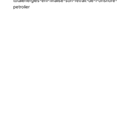
totalenergies-eni-finalise-son-retrait-de-l-onshore-
petrolier