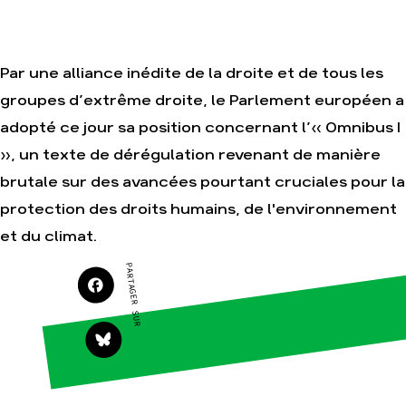
Par une alliance inédite de la droite et de tous les
Agir
Nos
thématiques
groupes d’extrême droite, le Parlement européen a
Faire un don
Climat – Énergie
adopté ce jour sa position concernant l’« Omnibus I
S'engager sur le
terrain
Surproduction
», un texte de dérégulation revenant de manière
Agir au quotidien
Agriculture
brutale sur des avancées pourtant cruciales pour la
Soutenir les
Finance
campagnes
protection des droits humains, de l'environnement
Multinationales
Transmettre tout
et du climat.
ou partie de son
Forêts
patrimoine
PARTAGER SUR
Télécharger
gratuitement les
guides éco-
citoyens