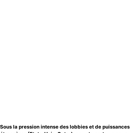
Actualités
Groupes
locaux
Espace presse
Publications
Contact
Sous la pression intense des lobbies et de puissances