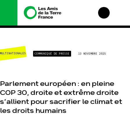
Nous connaître
Nos
campagnes
MULTINATIONALES
COMMUNIQUÉ DE PRESSE
13 NOVEMBRE 2025
Histoire
Total, rendez-vous
Manifeste
au tribunal
Missions et
Gaz « naturel », le
méthodes
grand enfumage
Parlement européen : en pleine
Valeurs
Mode : une
tendance
COP 30, droite et extrême droite
Équipes et
destructrice
fonctionnement
s’allient pour sacrifier le climat et
Gaz au
Le réseau dans le
Mozambique, la
monde
les droits humains
violence TOTAL(e)
Nos alliés
Nos autres
campagnes
Je soutiens les Amis
de la Terre