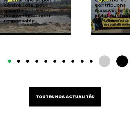
Nigeria : une action
Cigéo/Bure :
contre Total pour
contribuons
garantir un
massivement a
désinvestissement
juillet contre
responsable
nucléaire
TOUTES NOS ACTUALITÉS