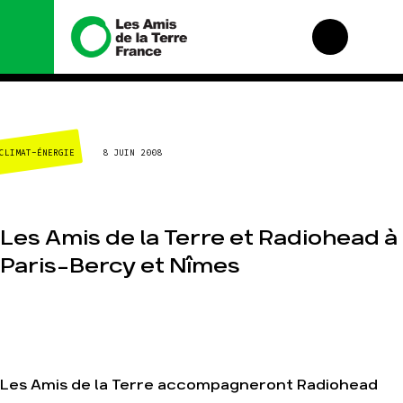
Nous connaître
Nos campagnes
CLIMAT-ÉNERGIE
8 JUIN 2008
Histoire
Total, rendez-vous
au tribunal
Manifeste
Gaz « naturel », le
grand enfumage
Missions et
méthodes
Les Amis de la Terre et Radiohead à
Mode : une tendance
destructrice
Valeurs
Paris-Bercy et Nîmes
Gaz au Mozambique,
Équipes et
la violence TOTAL(e)
fonctionnement
Nos autres
Le réseau dans le
campagnes
monde
Nos alliés
Je soutiens les Amis
Les Amis de la Terre accompagneront Radiohead
de la Terre