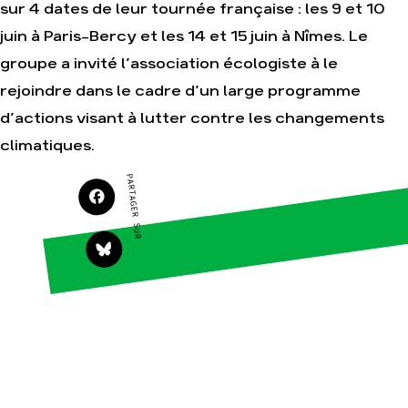
sur 4 dates de leur tournée française : les 9 et 10
juin à Paris-Bercy et les 14 et 15 juin à Nîmes. Le
Agir
Nos
groupe a invité l’association écologiste à le
thématiques
Faire un don
rejoindre dans le cadre d’un large programme
Climat – Énergie
S'engager sur le
d’actions visant à lutter contre les changements
terrain
Surproduction
climatiques.
Agir au quotidien
Agriculture
Soutenir les
Finance
PARTAGER SUR
campagnes
Multinationales
Transmettre tout ou
partie de son
Forêts
patrimoine
Télécharger
gratuitement les
guides éco-citoyens
Actualités
Groupes
locaux
Espace presse