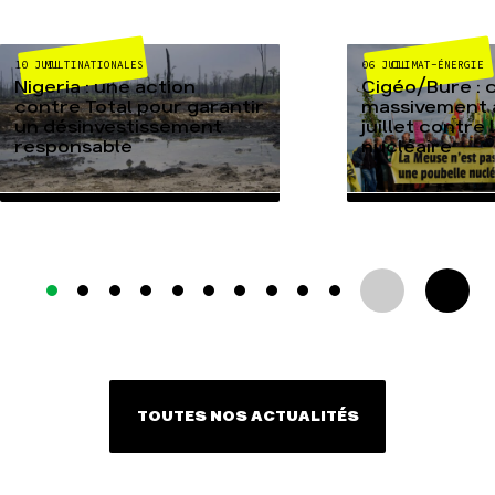
MULTINATIONALES
CLIMAT-ÉNERGIE
10 JUIL
06 JUIL
Nigeria : une action
Cigéo/Bure : 
contre Total pour garantir
massivement a
un désinvestissement
juillet contre
responsable
nucléaire
TOUTES NOS ACTUALITÉS