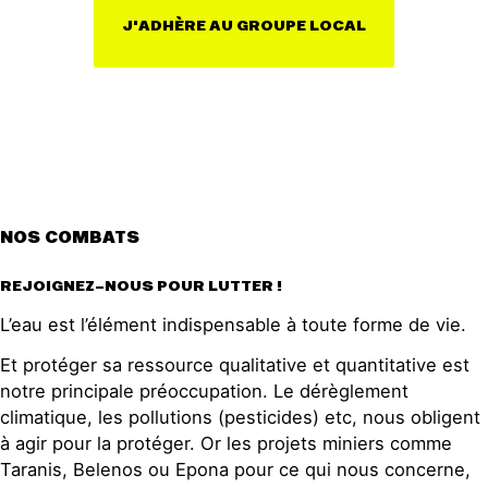
Agir au quotidien
Agriculture
J'ADHÈRE AU GROUPE LOCAL
Soutenir les campagnes
Finance
Transmettre tout ou partie
Multinationales
de son patrimoine
Forêts
Télécharger gratuitement
les guides éco-citoyens
Actualités
Groupes locaux
Espace presse
NOS COMBATS
Publications
REJOIGNEZ-NOUS POUR LUTTER !
Contact
L’eau est l’élément indispensable à toute forme de vie.
Et protéger sa ressource qualitative et quantitative est
notre principale préoccupation. Le dérèglement
climatique, les pollutions (pesticides) etc, nous obligent
à agir pour la protéger. Or les projets miniers comme
Taranis, Belenos ou Epona pour ce qui nous concerne,