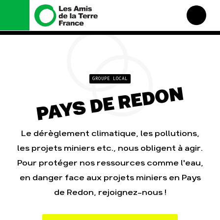
Nous connaître
Nos campagnes
Histoire
Total, rendez-vous au
tribunal
Manifeste
GROUPE LOCAL
Gaz « naturel », le grand
PAYS DE REDON
enfumage
Missions et méthodes
Mode : une tendance
Valeurs
destructrice
Équipes et fonctionnement
Gaz au Mozambique, la
violence TOTAL(e)
Le réseau dans le monde
Le dérèglement climatique, les pollutions,
Nos autres campagnes
Nos alliés
les projets miniers etc., nous obligent à agir.
Je soutiens les Amis de la
Pour protéger nos ressources comme l'eau,
Terre
en danger face aux projets miniers en Pays
Agir
Nos thématiques
de Redon, rejoignez-nous !
Faire un don
Climat – Énergie
S'engager sur le terrain
Surproduction