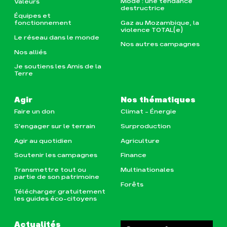
Mode : une tendance
Valeurs
destructrice
Équipes et
Gaz au Mozambique, la
fonctionnement
violence TOTAL(e)
Le réseau dans le monde
Nos autres campagnes
Nos alliés
Je soutiens les Amis de la
Terre
Agir
Nos thématiques
Faire un don
Climat – Énergie
S'engager sur le terrain
Surproduction
Agir au quotidien
Agriculture
Soutenir les campagnes
Finance
Transmettre tout ou
Multinationales
partie de son patrimoine
Forêts
Télécharger gratuitement
les guides éco-citoyens
Actualités