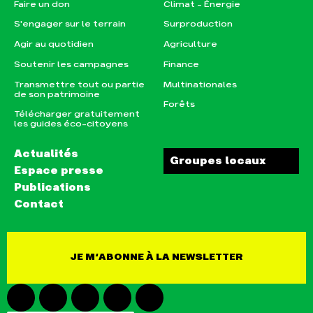
Faire un don
Climat – Énergie
Soutenir les campagnes
Finance
S'engager sur le terrain
Surproduction
Transmettre tout ou partie
Multinationales
Agir au quotidien
Agriculture
de son patrimoine
Forêts
Soutenir les campagnes
Finance
Télécharger gratuitement
les guides éco-citoyens
Transmettre tout ou partie
Multinationales
de son patrimoine
Forêts
Actualités
Groupes locaux
Télécharger gratuitement
les guides éco-citoyens
Espace presse
Publications
Actualités
Contact
Groupes locaux
Espace presse
Publications
Contact
JE M‘ABONNE À LA NEWSLETTER