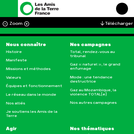
Zoom
Télécharger
Nous connaître
Nos campagnes
Histoire
Total, rendez-vous au
tribunal
Manifeste
Nous connaître
Nos campagnes
Gaz « naturel », le grand
enfumage
Missions et méthodes
Histoire
Total, rendez-vous au
tribunal
Mode : une tendance
Valeurs
Manifeste
destructrice
Gaz « naturel », le grand
Équipes et fonctionnement
enfumage
Missions et méthodes
Gaz au Mozambique, la
violence TOTAL(e)
Le réseau dans le monde
Mode : une tendance
Valeurs
destructrice
Nos autres campagnes
Nos alliés
Équipes et fonctionnement
Gaz au Mozambique, la
Je soutiens les Amis de la
violence TOTAL(e)
Le réseau dans le monde
Terre
Nos autres campagnes
Nos alliés
Agir
Nos thématiques
Je soutiens les Amis de la
Terre
Faire un don
Climat – Énergie
S'engager sur le terrain
Surproduction
Agir
Nos thématiques
Agir au quotidien
Agriculture