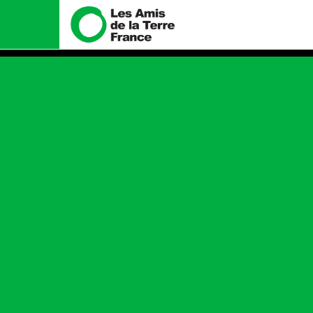
Nous connaître
Nos campa
Histoire
Total, rendez-vo
tribunal
Manifeste
Gaz « naturel », l
enfumage
Missions et méthodes
Mode : une tend
Valeurs
destructrice
Équipes et fonctionnement
Gaz au Mozambiqu
violence TOTAL(e
Le réseau dans le monde
Nos autres camp
Nos alliés
Je soutiens les Amis de la
Terre