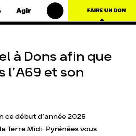
s
Agir
FAIRE UN DON
Groupes
thématiques
locaux
– Énergie
l à Dons afin que
Les Groupes Locaux
duction
des Amis de la Terre
 l’A69 et son
lture
agissent au niveau
local pour faire
e
bouger les lignes.
Vous aussi, vous
ationales
avez envie de
passer à l'action ?
JE M'IMPLIQUE
En ce début d’année 2026
 la Terre Midi-Pyrénées vous