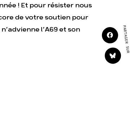
nnée ! Et pour résister nous
core de votre soutien pour
act
PARTAGER SUR
 n’advienne l’A69 et son