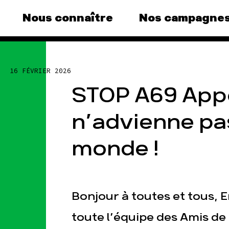
Nous connaître
Nos campagne
gnes
Agir
Nos 
16 FÉVRIER 2026
us au
Faire un don
Climat 
STOP A69 Appe
S'engager sur le terrain
Surpro
e grand
n’advienne pas
Agir au quotidien
Agricu
ance
Soutenir les campagnes
Financ
monde !
Transmettre tout ou partie
Multin
e, la
de son patrimoine
)
Forêts
Télécharger gratuitement
agnes
les guides éco-citoyens
Bonjour à toutes et tous, 
toute l’équipe des Amis de