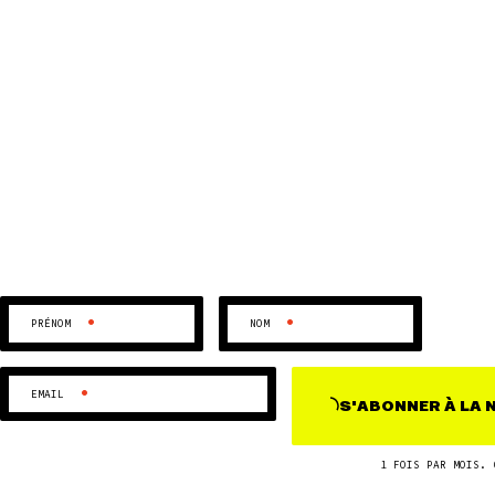
•
•
PRÉNOM
NOM
•
EMAIL
S'ABONNER
À LA
1 FOIS PAR MOIS. 