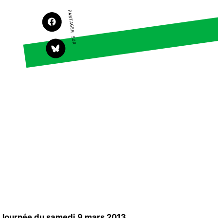
Agir
Nos thématiques
PARTAGER SUR
Faire un don
Climat – Énergie
S'engager sur le terrain
Surproduction
Agir au quotidien
Agriculture
Soutenir les
Finance
campagnes
Multinationales
Transmettre tout ou
partie de son
Forêts
patrimoine
Télécharger
gratuitement les
guides éco-citoyens
Actualités
Groupes locaux
Espace presse
Publications
Contact
Journée du samedi 9 mars 2013