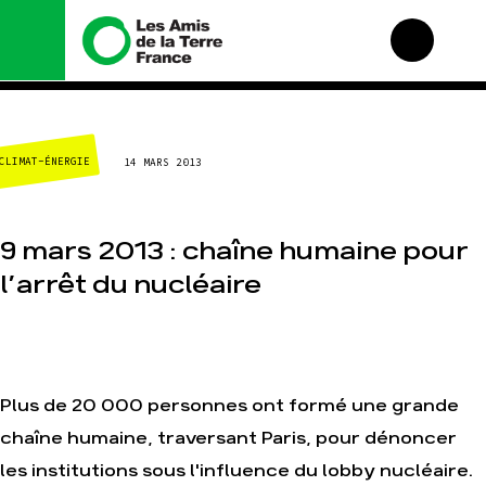
Nous connaître
Nos campagnes
CLIMAT-ÉNERGIE
14 MARS 2013
Histoire
Total, rendez-vous au
tribunal
Manifeste
Gaz « naturel », le
grand enfumage
Missions et méthodes
9 mars 2013 : chaîne humaine pour
Mode : une tendance
Valeurs
destructrice
l’arrêt du nucléaire
Équipes et
Gaz au Mozambique, la
fonctionnement
violence TOTAL(e)
Le réseau dans le
Nos autres campagnes
monde
Nos alliés
Plus de 20 000 personnes ont formé une grande
Je soutiens les Amis de
la Terre
chaîne humaine, traversant Paris, pour dénoncer
les institutions sous l'influence du lobby nucléaire.