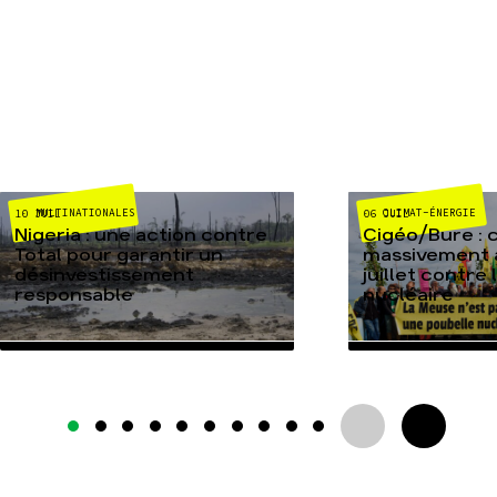
MULTINATIONALES
CLIMAT-ÉNERGIE
10 JUIL
06 JUIL
Nigeria : une action contre
Cigéo/Bure : 
Total pour garantir un
massivement a
désinvestissement
juillet contre
responsable
nucléaire