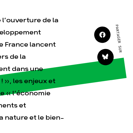
JE M'IMPLIQUE
e l’ouverture de la
PARTAGER SUR
éveloppement
rre France lancent
s de la
tact
tent dans une
 », les enjeux et
e « l’économie
ments et
 nature et le bien-