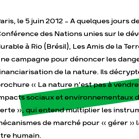
aris, le 5 juin 2012 - A quelques jours d
onférence des Nations unies sur le d
urable à Rio (Brésil), Les Amis de la Te
ne campagne pour dénoncer les danger
esse
Publications
Con
inanciarisation de la nature. Ils décryp
rochure « La nature n’est pas à vendre !
mpacts sociaux et environnementaux d
erte », qui entend multiplier les instru
écanismes de marché pour « gérer » la
tre humain.