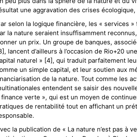
n peu plus dans la sphère de la nature et du 
ésultat une aggravation des crises écologique, 
ar selon la logique financière, les « services 
ar la nature seraient insuffisamment reconnus, 
onner un prix. Un groupe de banques, associ
3], lancent d’ailleurs à l’occasion de Rio+20 une
apital naturel » [4], qui traduit parfaitement leu
omme un simple capital, et leur soutien aux m
inanciarisation de la nature. Tout comme les act
ultinationales entendent se saisir des nouvell
 finance verte », qui est un moyen de continuer
ratiques de rentabilité tout en affichant un 
esponsable.
vec la publication de « La nature n’est pas à ven