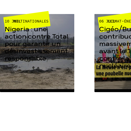
10 JUIL
06 JUIL
MULTINATIONALES
CLIMAT-ÉN
Nigeria : une
Cigéo/Bur
action contre Total
contribu
pour garantir un
massive
désinvestissement
avant le 1
responsable
contre la
nucléaire