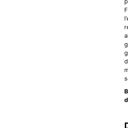
p
F
l
r
a
g
g
d
m
s
B
d