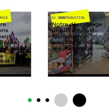
02 JUIL
ERGIE
SURPRODUCTION
e :
Notre décryptage :
ons
une loi anti fast-
ment
fashion enfin
6 juillet
adoptée mais au
 poubelle
résultat mitigé