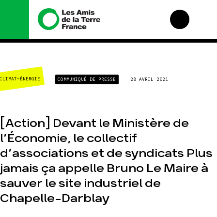
Nous connaître
Nos campagnes
CLIMAT-ÉNERGIE
COMMUNIQUÉ DE PRESSE
28 AVRIL 2021
Histoire
Total, rendez-vous au
tribunal
Manifeste
Gaz « naturel », le
grand enfumage
Missions et méthodes
[Action] Devant le Ministère de
Mode : une tendance
Valeurs
destructrice
l’Économie, le collectif
Équipes et
Gaz au Mozambique,
fonctionnement
d’associations et de syndicats Plus
la violence TOTAL(e)
Le réseau dans le
Nos autres
monde
jamais ça appelle Bruno Le Maire à
campagnes
Nos alliés
sauver le site industriel de
Je soutiens les Amis
Chapelle-Darblay
de la Terre