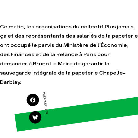
Agir
Nos thématiques
Faire un don
Climat – Énergie
Ce matin, les organisations du collectif Plus jamais
S'engager sur le
Surproduction
terrain
ça et des représentants des salariés de la papeterie
Agriculture
Agir au quotidien
ont occupé le parvis du Ministère de l’Économie,
Finance
Soutenir les
des Finances et de la Relance à Paris pour
campagnes
Multinationales
demander à Bruno Le Maire de garantir la
Transmettre tout ou
Forêts
partie de son
sauvegarde intégrale de la papeterie Chapelle-
patrimoine
Darblay.
Télécharger
gratuitement les
guides éco-citoyens
PARTAGER SUR
Actualités
Groupes
locaux
Espace presse
Publications