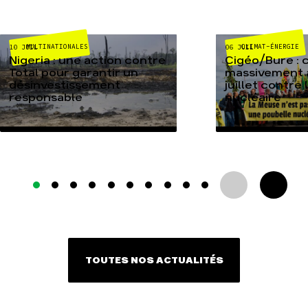
MULTINATIONALES
CLIMAT-ÉNERGIE
10 JUIL
06 JUIL
Nigeria : une action contre
Cigéo/Bure : 
Total pour garantir un
massivement a
désinvestissement
juillet contre
responsable
nucléaire
TOUTES NOS ACTUALITÉS