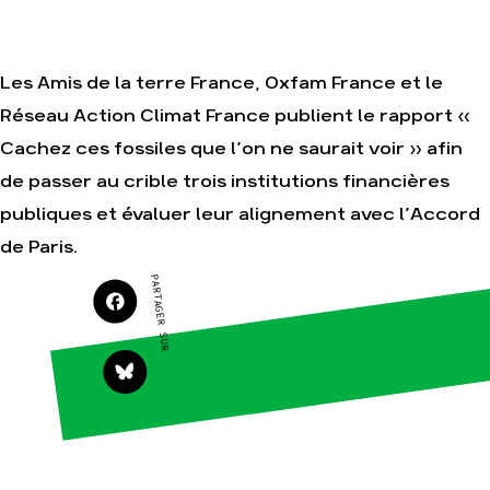
Nos autres
campagnes
Je soutiens les
Amis de la Terre
Les Amis de la terre France, Oxfam France et le
Réseau Action Climat France publient le rapport «
Cachez ces fossiles que l’on ne saurait voir » afin
Agir
Nos
thématiques
de passer au crible trois institutions financières
Faire un don
Climat – Énergie
publiques et évaluer leur alignement avec l’Accord
S'engager sur le
terrain
Surproduction
de Paris.
Agir au quotidien
Agriculture
PARTAGER SUR
Soutenir les
Finance
campagnes
Multinationales
Transmettre
tout ou partie de
Forêts
son patrimoine
Télécharger
gratuitement les
guides éco-
citoyens