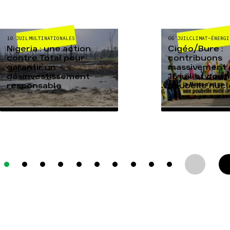
MULTINATIONALES
CLIMAT-ÉNERGI
10 JUIL
06 JUIL
Nigeria : une action
Cigéo/Bure :
contre Total pour
contribuons
garantir un
massivement a
désinvestissement
16 juillet cont
responsable
poubelle nucl