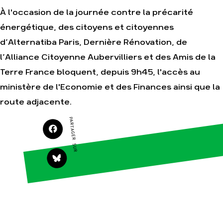
À l'occasion de la journée contre la précarité
énergétique, des citoyens et citoyennes
Agir
Nos
d’Alternatiba Paris, Dernière Rénovation, de
thématiques
Faire un don
l’Alliance Citoyenne Aubervilliers et des Amis de la
Climat – Énergie
S'engager sur le
terrain
Terre France bloquent, depuis 9h45, l'accès au
Surproduction
Agir au quotidien
ministère de l'Economie et des Finances ainsi que la
Agriculture
Soutenir les
route adjacente.
Finance
campagnes
Multinationales
PARTAGER SUR
Transmettre tout ou
partie de son
Forêts
patrimoine
Télécharger
gratuitement les
guides éco-citoyens
Actualités
Groupes
locaux