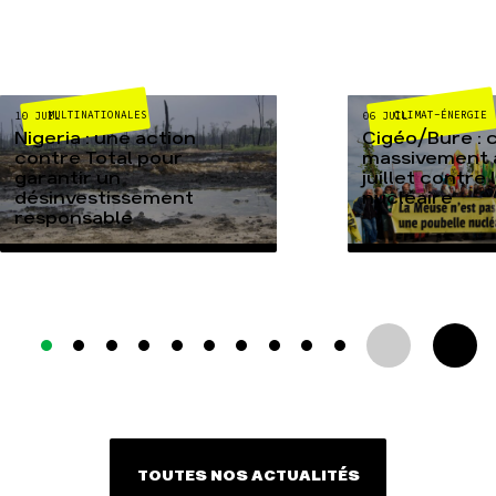
MULTINATIONALES
CLIMAT-ÉNERGIE
10 JUIL
06 JUIL
Nigeria : une action
Cigéo/Bure : 
contre Total pour
massivement a
garantir un
juillet contre
désinvestissement
nucléaire
responsable
TOUTES NOS ACTUALITÉS