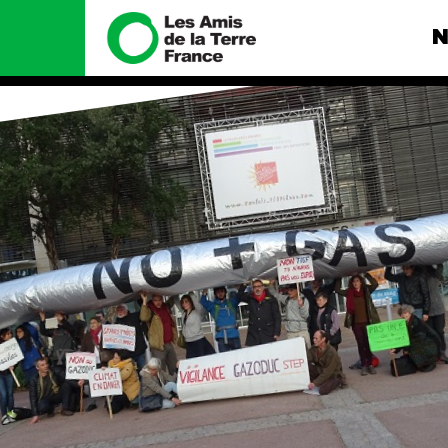
N
Nous connaître
Nos camp
Histoire
Total, rendez-
tribunal
Manifeste
Gaz « naturel »
enfumage
Missions et méthodes
Mode : une te
Valeurs
destructrice
Équipes et
Gaz au Mozambi
fonctionnement
violence TOTAL
Le réseau dans le monde
Nos autres ca
Nos alliés
Je soutiens les Amis de la
Terre