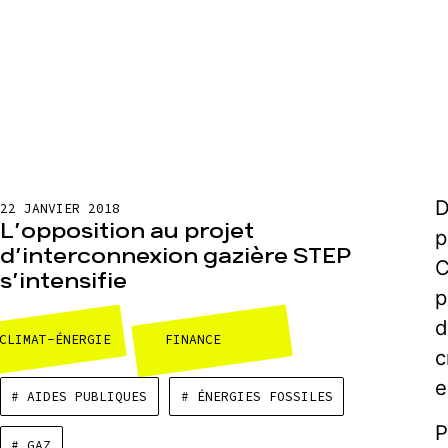
D
22 JANVIER 2018
L’opposition au projet
p
d’interconnexion gazière STEP
C
s’intensifie
p
d
CLIMAT-ÉNERGIE
FINANCE
c
e
# AIDES PUBLIQUES
# ÉNERGIES FOSSILES
P
# GAZ