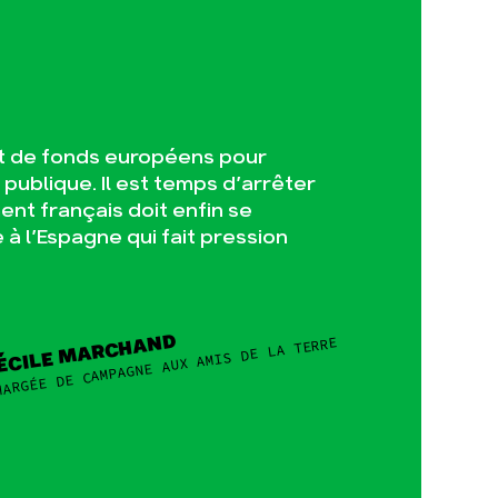
ant de fonds européens pour
publique. Il est temps d’arrêter
ent français doit enfin se
 à l’Espagne qui fait pression
ÉCILE MARCHAND
HARGÉE DE CAMPAGNE AUX AMIS DE LA TERRE