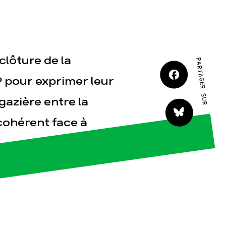
JE M'IMPLIQUE
clôture de la
PARTAGER SUR
P pour exprimer leur
gazière entre la
tact
ncohérent face à