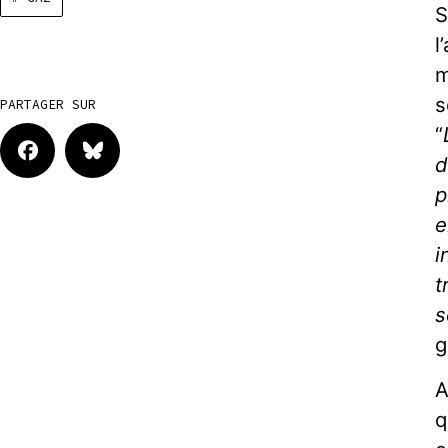
S
l
m
s
PARTAGER SUR
“
d
p
e
i
t
s
g
A
q