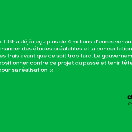
« TIGF a déjà reçu plus de 4 millions d’euros ven
financer des études préalables et la concertation 
les frais avant que ce soit trop tard. Le gouvernem
positionner contre ce projet du passé et tenir tête
pour sa réalisation. »
C
C