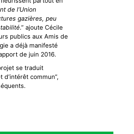
 fleurissent partout en
nt de l’Union
ctures gazières, peu
tabilité
.” ajoute Cécile
urs publics aux Amis de
gie a déjà manifesté
rapport de juin 2016.
ojet se traduit
et d’intérêt commun”,
séquents.