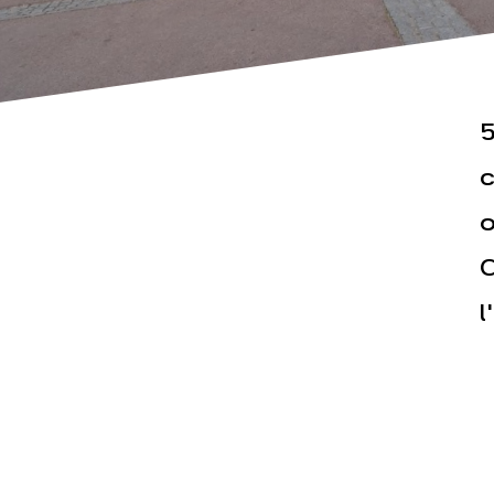
5
c
o
Actualités
Espace pr
C
l