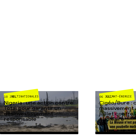
MULTINATIONALES
CLIMAT-ÉNERGIE
10 JUIL
06 JUIL
Nigeria : une action contre
Cigéo/Bure : 
Total pour garantir un
massivement a
désinvestissement
juillet contre
responsable
nucléaire