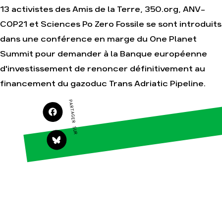
13 activistes des Amis de la Terre, 350.org, ANV-
Agir
Nos thématiques
COP21 et Sciences Po Zero Fossile se sont introduits
Faire un don
Climat – Énergie
dans une conférence en marge du One Planet
S'engager sur le
Surproduction
terrain
Summit pour demander à la Banque européenne
Agriculture
Agir au quotidien
d'investissement de renoncer définitivement au
Finance
Soutenir les
financement du gazoduc Trans Adriatic Pipeline.
campagnes
Multinationales
Transmettre tout ou
Forêts
PARTAGER SUR
partie de son
patrimoine
Télécharger
gratuitement les
guides éco-citoyens
Actualités
Groupes
locaux
Espace presse
Publications