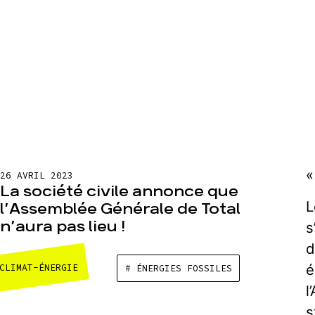
«
26 AVRIL 2023
La société civile annonce que
L
l’Assemblée Générale de Total
n’aura pas lieu !
s
d
é
CLIMAT-ÉNERGIE
# ÉNERGIES FOSSILES
l
s