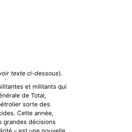
voir texte ci-dessous
).
litantes et militants qui
énérale de Total,
étrolier sorte des
icides. Cette année,
es grandes décisions
rité – est une nouvelle