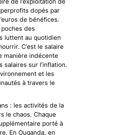
ire de l’exploitation de
superprofits dopés par
s d’euros de bénéfices.
s poches des
s luttent au quotidien
ourrir. C’est le salaire
e manière indécente
salaires sur l’inflation.
nvironnement et les
utés à travers le
s : les activités de la
ers le chaos. Chaque
supplémentaire porté à
rre. En Ouganda, en