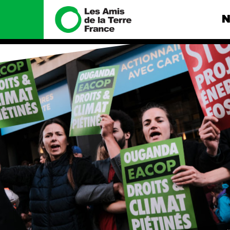
N
Nous connaître
Nos camp
Histoire
Total, rendez-
tribunal
Manifeste
Gaz « naturel »
enfumage
Missions et méthodes
Mode : une te
Valeurs
destructrice
Équipes et
Gaz au Mozambi
fonctionnement
violence TOTAL
Le réseau dans le monde
Nos autres ca
Nos alliés
Je soutiens les Amis de la
Terre