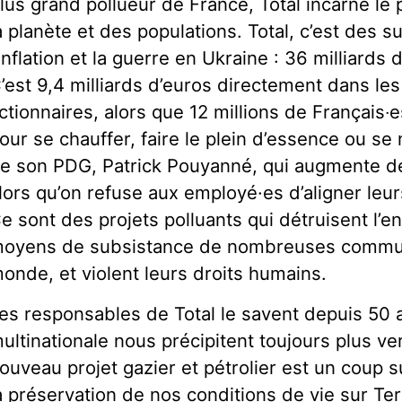
lus grand pollueur de France, Total incarne le p
a planète et des populations. Total, c’est des 
’inflation et la guerre en Ukraine : 36 milliard
’est 9,4 milliards d’euros directement dans le
ctionnaires, alors que 12 millions de Français‧e
our se chauffer, faire le plein d’essence ou se n
e son PDG, Patrick Pouyanné, qui augmente d
lors qu’on refuse aux employé·es d’aligner leurs 
e sont des projets polluants qui détruisent l’e
oyens de subsistance de nombreuses communa
onde, et violent leurs droits humains.
es responsables de Total le savent depuis 50 an
ultinationale nous précipitent toujours plus v
ouveau projet gazier et pétrolier est un coup 
a préservation de nos conditions de vie sur Te