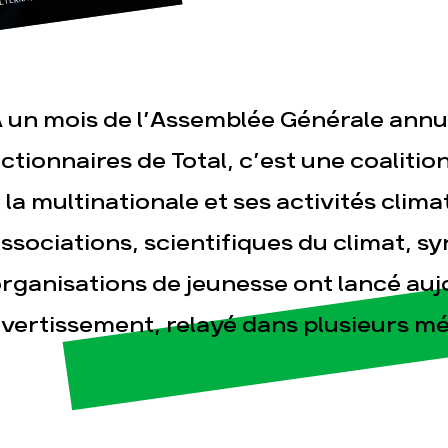
LTERNATIBA PARIS - LES AMIS DE LA
 un mois de l’Assemblée Générale annue
ctionnaires de Total, c’est une coalition
 la multinationale et ses activités climat
esse
Publications
Con
ssociations, scientifiques du climat, sy
rganisations de jeunesse ont lancé auj
vertissement, relayé dans plusieurs mé