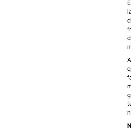
E
l
d
f
d
m
A
q
f
m
g
t
n
N