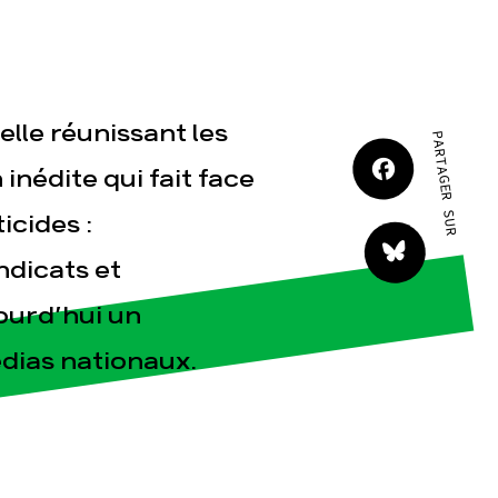
JE M'IMPLIQUE
lle réunissant les
PARTAGER SUR
 inédite qui fait face
icides :
tact
ndicats et
ourd’hui un
dias nationaux.