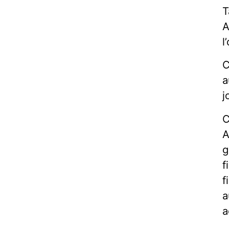
T
A
l
C
a
j
C
A
g
f
f
a
a