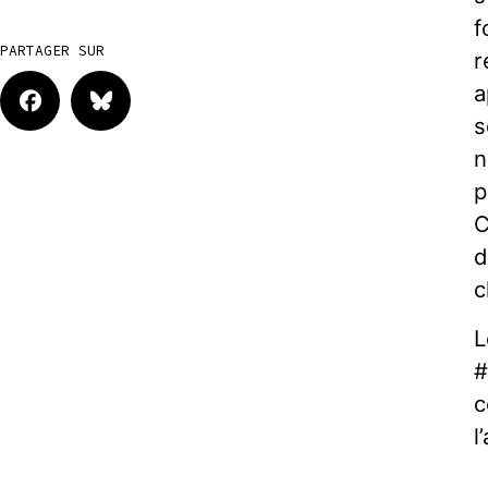
f
PARTAGER SUR
r
a
s
n
p
C
d
c
L
#
c
l