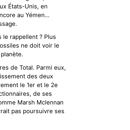
ux États-Unis, en
u encore au Yémen…
assage.
 le rappellent ? Plus
ssiles ne doit voir le
 planète.
res de Total. Parmi eux,
tissement des deux
ement le 1er et le 2e
ctionnaires, de ses
 comme Marsh Mclennan
rait pas poursuivre ses