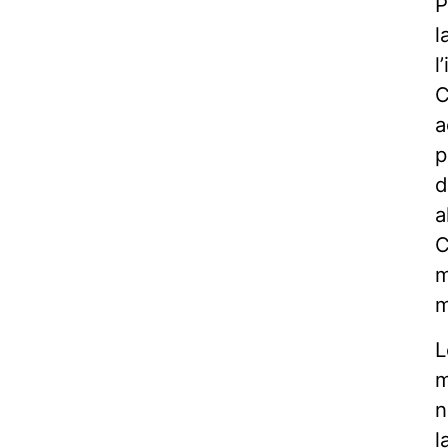
P
l
l
C
a
p
d
a
C
m
m
L
m
n
l