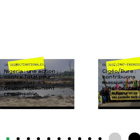
MULTINATIONALES
CLIMAT-ÉNERGIE
10 JUIL
06 JUIL
Nigeria : une action
Cigéo/Bure :
contre Total pour
contribuons
garantir un
massivement a
désinvestissement
juillet contre
responsable
nucléaire