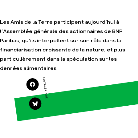
Je soutiens les
Amis de la Terre
Les Amis de la Terre participent aujourd’hui à
l’Assemblée générale des actionnaires de BNP
Agir
Nos
Paribas, qu’ils interpellent sur son rôle dans la
thématiques
Faire un don
financiarisation croissante de la nature, et plus
Climat – Énergie
S'engager sur le
terrain
particulièrement dans la spéculation sur les
Surproduction
Agir au quotidien
denrées alimentaires.
Agriculture
Soutenir les
Finance
PARTAGER SUR
campagnes
Multinationales
Transmettre tout
ou partie de son
Forêts
patrimoine
Télécharger
gratuitement les
guides éco-
citoyens