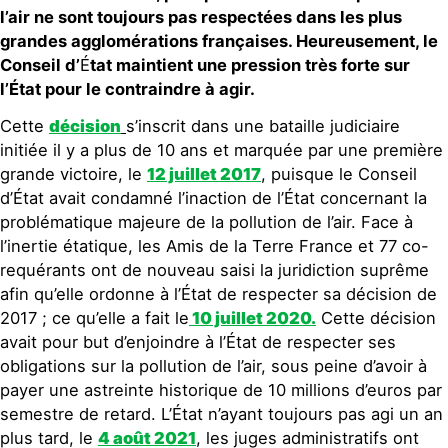
l’air ne sont toujours pas respectées dans
les plus
grandes agglomérations françaises
.
Heureusement, le
Conseil d’
É
tat
maintient
une pression très forte sur
l’
É
tat
pour le contraindre à
agir
.
Cette
décision
s’inscrit dans une bataille judiciaire
initiée il y a plus de 10 ans et marquée par une première
grande victoire, le
12 juillet 2017
, puisque le Conseil
d’État avait condamné l’inaction de l’État concernant la
problématique majeure de la pollution de l’air. Face à
l’inertie étatique, les Amis de la Terre France et 77 co-
requérants ont de nouveau saisi la juridiction suprême
afin qu’elle ordonne à l’État de respecter sa décision de
2017 ; ce qu’elle a fait le
10 juillet 2020
.
Cette décision
avait pour but d’enjoindre à l’État de respecter ses
obligations sur la pollution de l’air, sous peine d’avoir à
payer une astreinte historique de 10 millions d’euros par
semestre de retard. L’État n’ayant toujours pas agi un an
plus tard, le
4 août 2021
, les juges administratifs ont