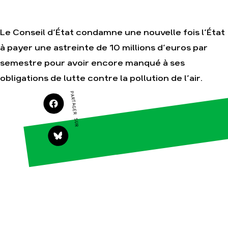
campagnes
Je soutiens les
Amis de la Terre
Le Conseil d’État condamne une nouvelle fois l’État
à payer une astreinte de 10 millions d’euros par
semestre pour avoir encore manqué à ses
Agir
Nos
obligations de lutte contre la pollution de l’air.
thématiques
Faire un don
Climat – Énergie
PARTAGER SUR
S'engager sur le
terrain
Surproduction
Agir au quotidien
Agriculture
Soutenir les
Finance
campagnes
Multinationales
Transmettre tout
ou partie de son
Forêts
patrimoine
Télécharger
gratuitement les
guides éco-
citoyens