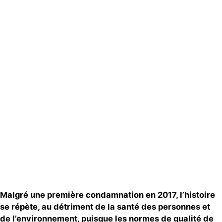
Actualités
Groupes
locaux
Espace
presse
Publications
Contact
Malgré une première condamnation en
2017
, l
’histoire
se répète,
au détriment de la santé des personnes
et
de l’environnement
,
puisque
l
es normes de qualité de