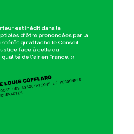
teur est inédit dans la
ptibles d’être prononcées par la
intérêt qu’attache le Conseil
justice face à celle du
qualité de l’air en France. »
E LOUIS COFFLARD
OCAT DES ASSOCIATIONS ET PERSONNES
EQUÉRANTES