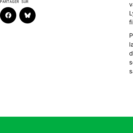
PARTAGER SUR
v
L
f
P
l
d
s
s