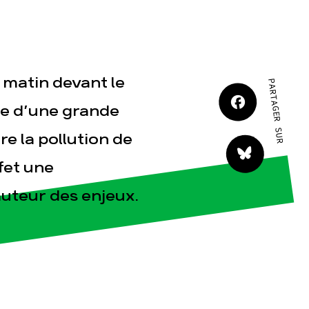
JE M'IMPLIQUE
e matin devant le
PARTAGER SUR
re d’une grande
re la pollution de
tact
fet une
uteur des enjeux.