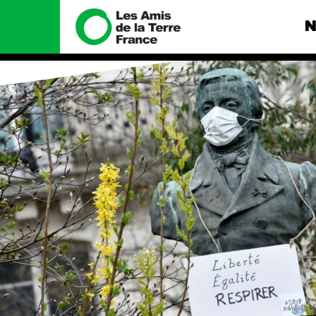
N
Nous connaître
Nos camp
Histoire
Total, rendez-
tribunal
Manifeste
Gaz « naturel »
enfumage
Missions et méthodes
Mode : une te
Valeurs
destructrice
Équipes et
Gaz au Mozambi
fonctionnement
violence TOTAL
Le réseau dans le monde
Nos autres ca
Nos alliés
Je soutiens les Amis de la
Terre