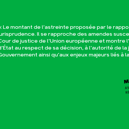
« Le montant de l’astreinte proposée par le rappor
jurisprudence. Il se rapproche des amendes susce
Cour de justice de l’Union européenne et montre l’
d’État au respect de sa décision, à l’autorité de la 
Gouvernement ainsi qu’aux enjeux majeurs liés à la 
M
AV
R