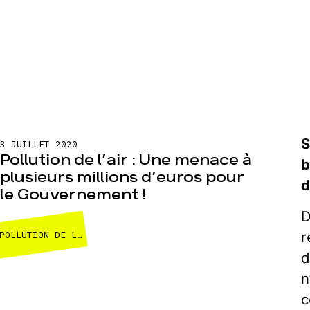
S
3 JUILLET 2020
Pollution de l’air : Une menace à
b
plusieurs millions d’euros pour
d
le Gouvernement !
D
r
POLLUTION DE L'AIR ET TRANSPORTS
d
n
c