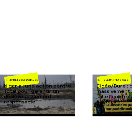
MULTINATIONALES
CLIMAT-ÉNERGIE
10 JUIL
06 JUIL
Nigeria : une action contre
Cigéo/Bure : 
Total pour garantir un
massivement a
désinvestissement
juillet contre
responsable
nucléaire