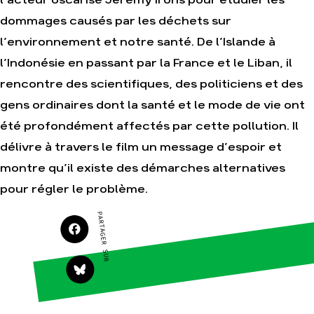
l’acteur oscarisé Jeremy Irons pour étudier les
dommages causés par les déchets sur
Agir
Nos thématiques
l’environnement et notre santé. De l’Islande à
Faire un don
Climat – Énergie
l’Indonésie en passant par la France et le Liban, il
S'engager sur le
Surproduction
terrain
rencontre des scientifiques, des politiciens et des
Agriculture
Agir au quotidien
gens ordinaires dont la santé et le mode de vie ont
Finance
Soutenir les
été profondément affectés par cette pollution. Il
campagnes
Multinationales
délivre à travers le film un message d’espoir et
Transmettre tout ou
Forêts
partie de son
montre qu’il existe des démarches alternatives
patrimoine
pour régler le problème.
Télécharger
gratuitement les
guides éco-citoyens
PARTAGER SUR
Actualités
Groupes
locaux
Espace presse