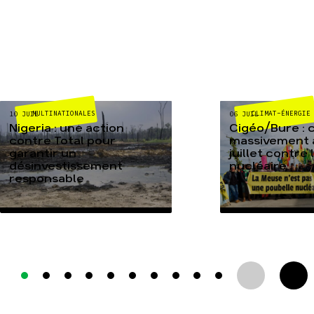
MULTINATIONALES
CLIMAT-ÉNERGIE
10 JUIL
06 JUIL
Nigeria : une action
Cigéo/Bure : 
contre Total pour
massivement a
garantir un
juillet contre
désinvestissement
nucléaire
responsable