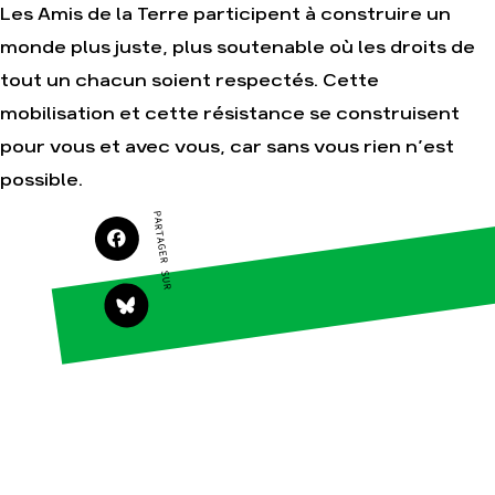
Les Amis de la Terre participent à construire un
monde plus juste, plus soutenable où les droits de
tout un chacun soient respectés. Cette
Agir
Nos
mobilisation et cette résistance se construisent
thématiques
Faire un don
Climat – Énergie
pour vous et avec vous, car sans vous rien n’est
S'engager sur le
terrain
Surproduction
possible.
Agir au quotidien
Agriculture
PARTAGER SUR
Soutenir les
Finance
campagnes
Multinationales
Transmettre tout
ou partie de son
Forêts
patrimoine
Télécharger
gratuitement les
guides éco-
citoyens
Actualités