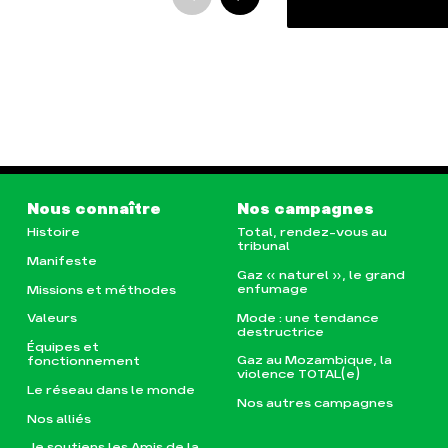
Nous connaître
Nos campagnes
Histoire
Total, rendez-vous au
tribunal
Manifeste
Gaz « naturel », le grand
enfumage
Missions et méthodes
Mode : une tendance
Valeurs
destructrice
Équipes et
Gaz au Mozambique, la
fonctionnement
violence TOTAL(e)
Le réseau dans le monde
Nos autres campagnes
Nos alliés
Je soutiens les Amis de la