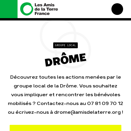
Nous connaître
Nos campagnes
Histoire
Total, rendez-vous au
tribunal
Manifeste
GROUPE LOCAL
Gaz « naturel », le grand
enfumage
Missions et méthodes
DRÔME
Mode : une tendance
Valeurs
destructrice
Équipes et fonctionnement
Gaz au Mozambique, la
violence TOTAL(e)
Découvrez toutes les actions menées par le
Le réseau dans le monde
Nos autres campagnes
groupe local de la Drôme. Vous souhaitez
Nos alliés
Je soutiens les Amis de la
vous impliquer et rencontrer les bénévoles
Terre
mobilisés ? Contactez-nous au 07 81 09 70 12
ou écrivez-nous à drome@amisdelaterre.org !
Agir
Nos thématiques
Faire un don
Climat – Énergie
S'engager sur le terrain
Surproduction