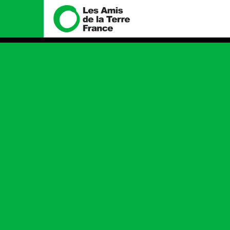
Nous connaître
Nos campa
Histoire
Total, rendez-v
tribunal
Manifeste
Gaz « naturel », 
enfumage
Missions et méthodes
Mode : une tend
Valeurs
destructrice
Équipes et
Gaz au Mozambiq
fonctionnement
violence TOTAL(
Le réseau dans le monde
Nos autres cam
Nos alliés
Je soutiens les Amis de la
Terre