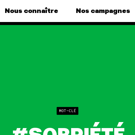
Nous connaître
Nos campagnes
gnes
Agir
Nos
ous au
Faire un don
Climat
S'engager sur le terrain
Surpr
le grand
Agir au quotidien
Agricu
ance
Soutenir les campagnes
Finan
Transmettre tout ou
Multin
ue, la
partie de son patrimoine
e)
Forêt
Télécharger gratuitement
pagnes
les guides éco-citoyens
MOT-CLÉ