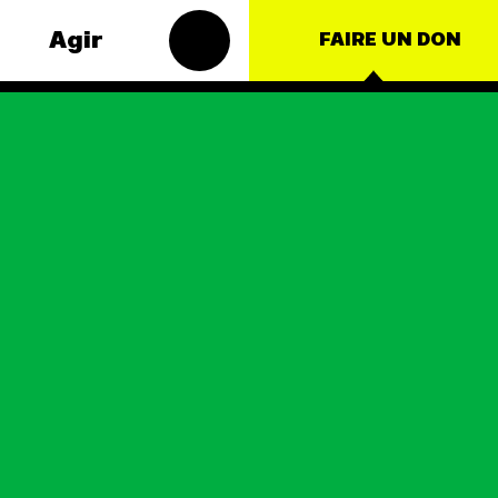
Agir
FAIRE UN DON
Groupes
 thématiques
locaux
 – Énergie
Les Groupes
oduction
Locaux des Amis
lture
de la Terre
agissent au niveau
ce
local pour faire
bouger les lignes.
ationales
Vous aussi, vous
avez envie de
s
passer à l'action ?
JE M'IMPLIQUE