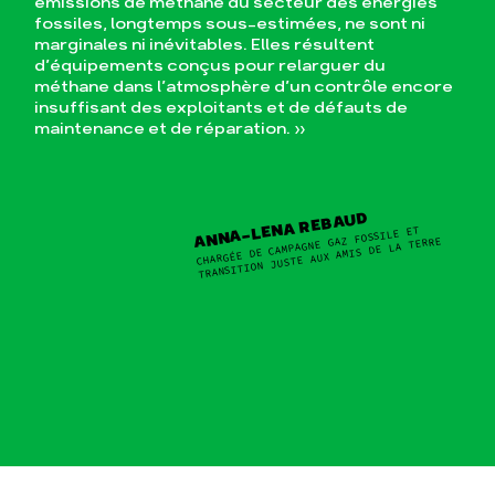
émissions de méthane du secteur des énergies
fossiles, longtemps sous-estimées, ne sont ni
marginales ni inévitables. Elles résultent
d’équipements conçus pour relarguer du
méthane dans l’atmosphère d’un contrôle encore
insuffisant des exploitants et de défauts de
maintenance et de réparation. »
ANNA-LENA REBAUD
CHARGÉE DE CAMPAGNE GAZ FOSSILE ET
TRANSITION JUSTE AUX AMIS DE LA TERRE