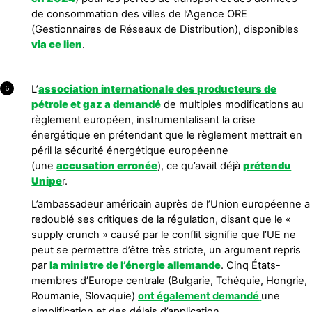
de consommation des villes de l’Agence ORE
(Gestionnaires de Réseaux de Distribution), disponibles
via ce lien
.
L’
association internationale des producteurs de
6
pétrole et gaz a demandé
de multiples modifications au
règlement européen, instrumentalisant la crise
énergétique en prétendant que le règlement mettrait en
péril la sécurité énergétique européenne
(une
accusation erronée
), ce qu’avait déjà
prétendu
Unipe
r.
L’ambassadeur américain auprès de l’Union européenne a
redoublé ses critiques de la régulation, disant que le «
supply crunch » causé par le conflit signifie que l’UE ne
peut se permettre d’être très stricte, un argument repris
par
la ministre de l’énergie allemande
. Cinq États-
membres d’Europe centrale (Bulgarie, Tchéquie, Hongrie,
Roumanie, Slovaquie)
ont également demandé
une
simplification et des délais d’application.