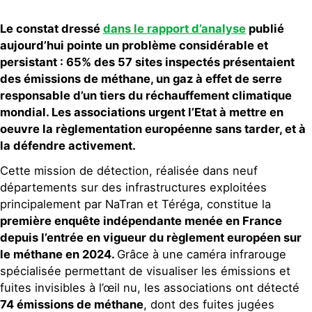
Le constat dress
é
dans le rapport d’analyse
publié
aujourd’hui
pointe un problème
considérable et
persistant
:
65% des 57
sites inspectés présentaien
t
des émissions de méthane
, un gaz à effet de serre
responsable d’un tiers du réchauffement climatique
mondial. Les
associations urgent
l’Etat à
mettre en
oeuvre l
a
règlement
ation européenne
sans tarder, et à
la défendre activement
.
Cette mission de détection, réalisée dans neuf
départements sur des infrastructures exploitées
principalement par NaTran et Téréga, constitue la
première enquête indépendante menée en France
depuis l’entrée en vigueur du règlement européen sur
le méthane en 2024.
Grâce à une caméra infrarouge
spécialisée permettant de visualiser les émissions et
fuites invisibles à l’œil nu, les associations ont détecté
74 émissions
de méthane
, dont des fuites jugées