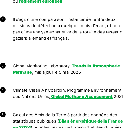
du
règlement européen
.
Il s’agit d’une comparaison “instantanée” entre deux
2
missions de détection à quelques mois d’écart, et non
pas d’une analyse exhaustive de la totalité des réseaux
gaziers allemand et français.
Global Monitoring Laboratory,
Trends in Atmospheric
3
Methane
, mis à jour le 5 mai 2026.
Climate Clean Air Coalition, Programme Environnement
4
des Nations Unies,
Global Methane Assessment
2021
Calcul des Amis de la Terre à partir des données des
5
statistiques publiques (
Bilan énergétique de la France
en 2024
) pour les pertes de transport et des données