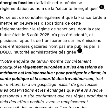
énergies fossiles
d’affaiblir cette précieuse
6
réglementation au nom de la “sécurité énergétique”
.
Force est de constater également que la France tarde à
mettre en oeuvre les dispositions de cette
règlementation : le régime de sanctions, dont la date
butoir était le 5 août 2025, n’a pas été adopté, et
plusieurs rapports de transparence sur les émissions
des entreprises gazières n’ont pas été publiés par la
7
DGEC, l’autorité administrative désignée
.
“N
otre enquête de terrain montre concrètement
pourquoi
le règlement européen sur les émissions de
méthane est indispensable
: pour protéger le climat, la
santé publique et la sécurité des travailleur·ses
, tout
en mettant fin à un gaspillage massif de gaz fos
sile.
Mes observations et les échanges que j’ai eus avec le
personnel sur site confirment que ces r
è
gles produisent
déjà des effets positifs, avec le remplacement
progressif des équipements polluants par des