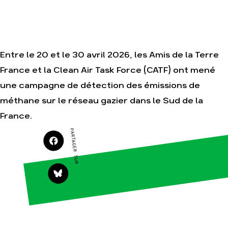
Nos autres
campagnes
Je soutiens les
Amis de la Terre
Entre le 20 et le 30 avril 2026, les Amis de la Terre
France et la Clean Air Task Force (CATF) ont mené
Agir
Nos
thématiques
une campagne de détection des émissions de
Faire un don
Climat – Énergie
méthane sur le réseau gazier dans le Sud de la
S'engager sur le
terrain
Surproduction
France.
Agir au quotidien
Agriculture
PARTAGER SUR
Soutenir les
Finance
campagnes
Multinationales
Transmettre
tout ou partie de
Forêts
son patrimoine
Télécharger
gratuitement les
guides éco-
citoyens