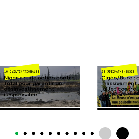
MULTINATIONALES
CLIMAT-ÉNERGIE
10 JUIL
06 JUIL
Nigeria : une action contre
Cigéo/Bure : 
Total pour garantir un
massivement a
désinvestissement
juillet contre
responsable
nucléaire