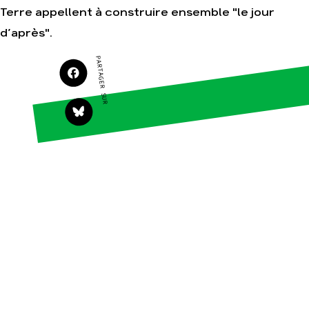
Terre appellent à construire ensemble "le jour
Agir
Nos thématiques
d’après".
Faire un don
Climat – Énergie
PARTAGER SUR
S'engager sur le
Surproduction
terrain
Agriculture
Agir au quotidien
Finance
Soutenir les
campagnes
Multinationales
Transmettre tout ou
Forêts
partie de son
patrimoine
Télécharger
gratuitement les
guides éco-citoyens
Actualités
Groupes
locaux
Espace presse
Publications