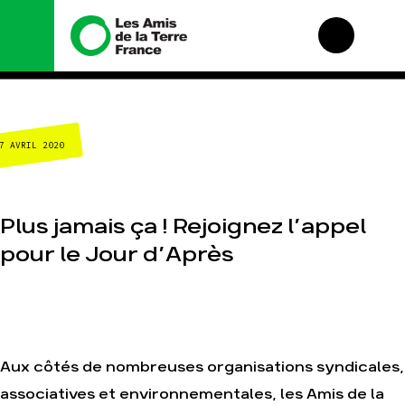
Nous connaître
Nos campagnes
7 AVRIL 2020
Histoire
Total, rendez-vous au
tribunal
Manifeste
Gaz « naturel », le
grand enfumage
Missions et méthodes
Plus jamais ça ! Rejoignez l’appel
Mode : une tendance
Valeurs
destructrice
pour le Jour d’Après
Équipes et
Gaz au Mozambique,
fonctionnement
la violence TOTAL(e)
Le réseau dans le
Nos autres
monde
campagnes
Nos alliés
Je soutiens les Amis
Aux côtés de nombreuses organisations syndicales,
de la Terre
associatives et environnementales, les Amis de la