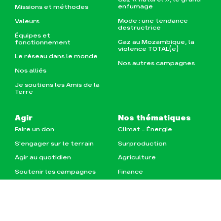
enfumage
Missions et méthodes
Mode : une tendance
Valeurs
destructrice
Équipes et
Gaz au Mozambique, la
fonctionnement
violence TOTAL(e)
Le réseau dans le monde
Nos autres campagnes
Nos alliés
Je soutiens les Amis de la
Terre
Agir
Nos thématiques
Faire un don
Climat – Énergie
S'engager sur le terrain
Surproduction
Agir au quotidien
Agriculture
TÉLÉCHARGEMENT & INFOS
Soutenir les campagnes
Finance
Transmettre tout ou
Multinationales
partie de son patrimoine
Forêts
Télécharger
gratuitement les guides
éco-citoyens