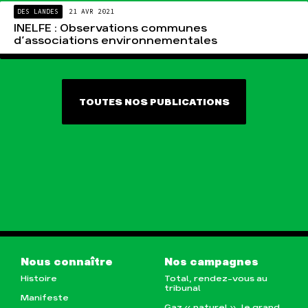
DES LANDES
21 AVR 2021
INELFE : Observations communes
d’associations environnementales
TOUTES NOS PUBLICATIONS
Nous connaître
Nos campagnes
Histoire
Total, rendez-vous au
tribunal
Manifeste
Gaz « naturel », le grand